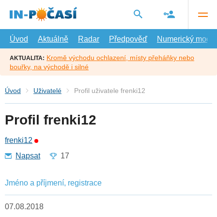
Přejít
na
hlavní
obsah
Úvod
Aktuálně
Radar
Předpověď
Numerický model
Kromě východu ochlazení, místy přeháňky nebo
AKTUALITA:
bouřky, na východě i silné
Úvod
Uživatelé
Profil uživatele frenki12
Profil frenki12
frenki12
Napsat
17
Jméno a příjmení, registrace
07.08.2018