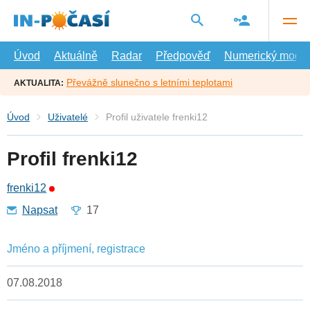
Přejít
na
hlavní
obsah
Úvod
Aktuálně
Radar
Předpověď
Numerický model
Převážně slunečno s letními teplotami
AKTUALITA:
Úvod
Uživatelé
Profil uživatele frenki12
Profil frenki12
frenki12
Napsat
17
Jméno a příjmení, registrace
07.08.2018