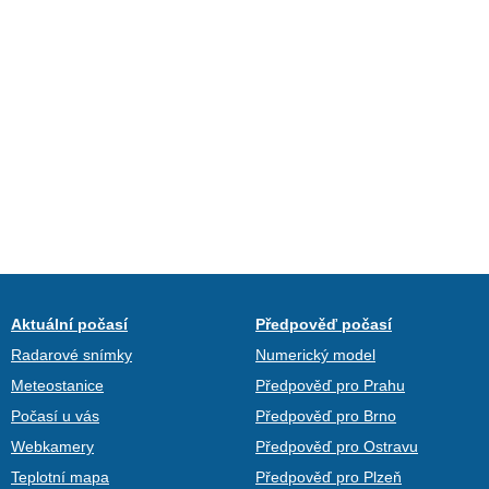
Aktuální počasí
Předpověď počasí
Radarové snímky
Numerický model
Meteostanice
Předpověď pro Prahu
Počasí u vás
Předpověď pro Brno
Webkamery
Předpověď pro Ostravu
Teplotní mapa
Předpověď pro Plzeň