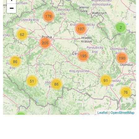
−
176
2
107
62
205
195
190
86
91
51
86
76
Leaflet
|
OpenStreetMap
4