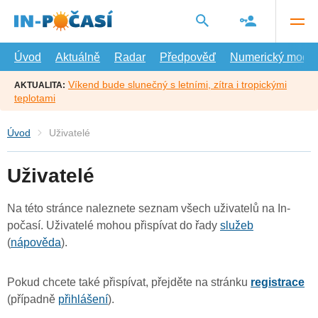
Přejít
na
hlavní
obsah
Úvod
Aktuálně
Radar
Předpověď
Numerický model
Víkend bude slunečný s letními, zítra i tropickými
AKTUALITA:
teplotami
Úvod
Uživatelé
Uživatelé
Na této stránce naleznete seznam všech uživatelů na In-
počasí. Uživatelé mohou přispívat do řady
služeb
(
nápověda
).
Pokud chcete také přispívat, přejděte na stránku
registrace
(případně
přihlášení
).