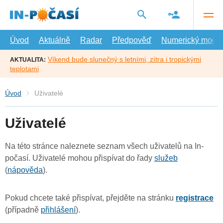
Přejít
na
hlavní
obsah
Úvod
Aktuálně
Radar
Předpověď
Numerický model
Víkend bude slunečný s letními, zítra i tropickými
AKTUALITA:
teplotami
Úvod
Uživatelé
Uživatelé
Na této stránce naleznete seznam všech uživatelů na In-
počasí. Uživatelé mohou přispívat do řady
služeb
(
nápověda
).
Pokud chcete také přispívat, přejděte na stránku
registrace
(případně
přihlášení
).