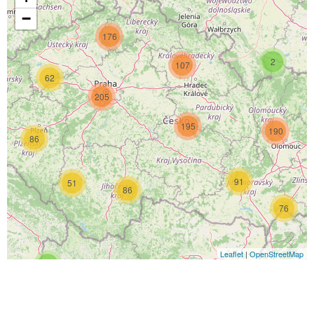
−
176
2
107
62
205
195
190
86
91
51
86
76
Leaflet
|
OpenStreetMap
4