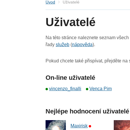
Úvod
Uživatelé
Uživatelé
Na této stránce naleznete seznam všech u
řady
služeb
(
nápověda
).
Pokud chcete také přispívat, přejděte na
On-line uživatelé
vincenzo_finalli
Venca Pim
Nejlépe hodnocení uživatelé
Maxirisk