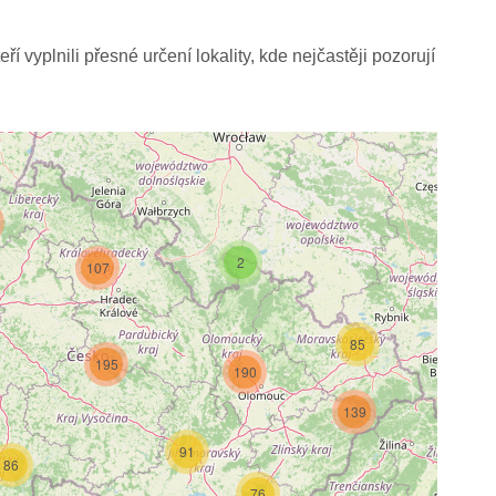
í vyplnili přesné určení lokality, kde nejčastěji pozorují
2
107
85
195
190
139
2
91
86
76