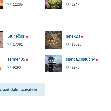
11285
3247
Slunečník
janek24
17391
13628
sermen05
standa.chalupny
9293
9273
razit další uživatele