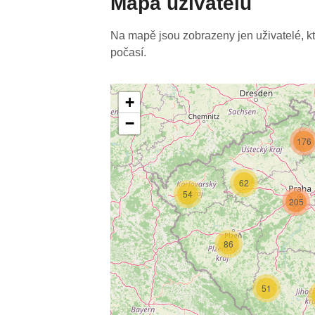
Mapa uživatelů
Na mapě jsou zobrazeny jen uživatelé, kteř
počasí.
+
−
176
62
54
205
86
51