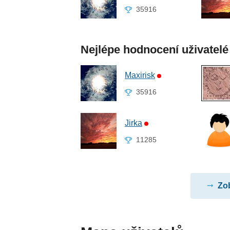
35916
Nejlépe hodnocení uživatelé
Maxirisk
35916
Jirka
11285
Zob