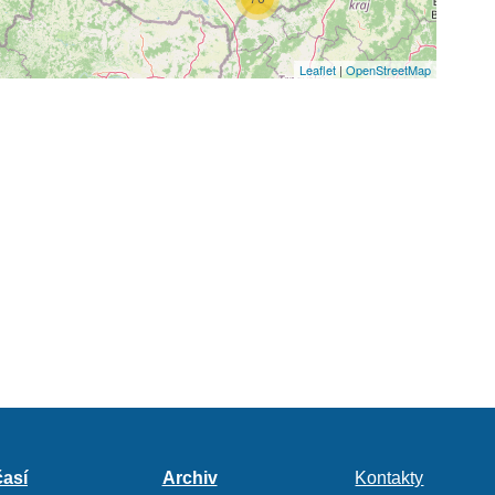
3
Leaflet
|
OpenStreetMap
4
4
2
así
Archiv
Kontakty