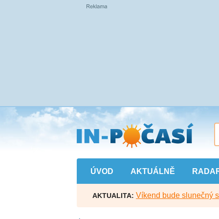
Přejít
na
hlavní
obsah
ÚVOD
AKTUÁLNĚ
RADA
Víkend bude slunečný s l
AKTUALITA: