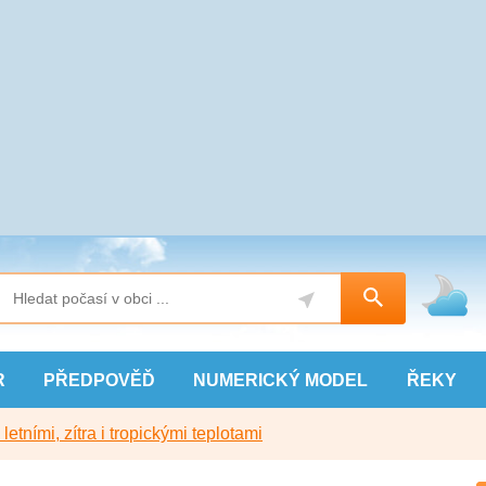
R
PŘEDPOVĚĎ
NUMERICKÝ
MODEL
ŘEKY
etními, zítra i tropickými teplotami