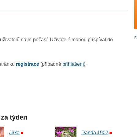
živatelů na In-počasí. Uživatelé mohou přispívat do
 stránku
registrace
(případně
přihlášení
).
 za týden
Jirka
Danda.1902