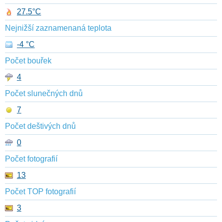
27.5°C
Nejnižší zaznamenaná teplota
-4 °C
Počet bouřek
4
Počet slunečných dnů
7
Počet deštivých dnů
0
Počet fotografií
13
Počet TOP fotografií
3