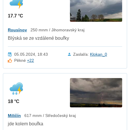
17.7 °C
Rousínov
250 mnm / Jihomoravský kraj
Blýská se ze vzdálené bouřky
05.05.2024, 18:43
Zaslal/a:
Klokan_0
Pěkné
+22
18 °C
Miličín
617 mnm / Středočeský kraj
jde kolem bouřka