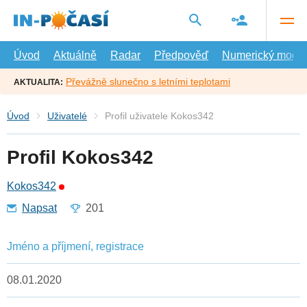
Přejít
na
hlavní
obsah
Úvod
Aktuálně
Radar
Předpověď
Numerický model
Převážně slunečno s letními teplotami
AKTUALITA:
Úvod
Uživatelé
Profil uživatele Kokos342
Profil Kokos342
Kokos342
Napsat
201
Jméno a příjmení, registrace
08.01.2020