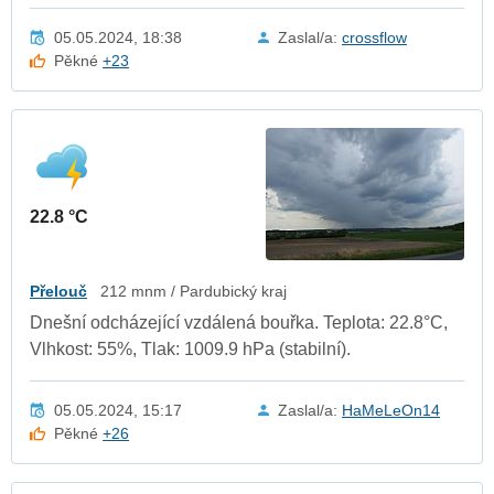
05.05.2024, 18:38
Zaslal/a:
crossflow
Pěkné
+23
22.8 °C
Přelouč
212 mnm / Pardubický kraj
Dnešní odcházející vzdálená bouřka. Teplota: 22.8°C,
Vlhkost: 55%, Tlak: 1009.9 hPa (stabilní).
05.05.2024, 15:17
Zaslal/a:
HaMeLeOn14
Pěkné
+26