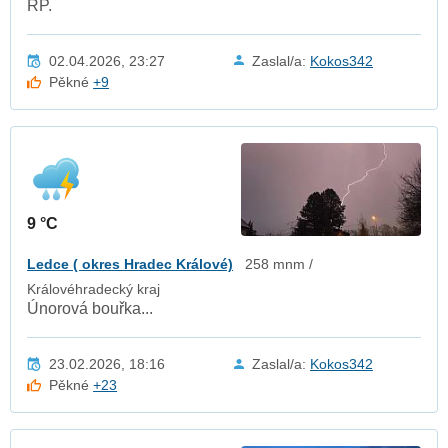
RP.
02.04.2026, 23:27
Zaslal/a:
Kokos342
Pěkné
+9
9 °C
Ledce ( okres Hradec Králové)
258 mnm /
Královéhradecký kraj
Únorová bouřka...
23.02.2026, 18:16
Zaslal/a:
Kokos342
Pěkné
+23