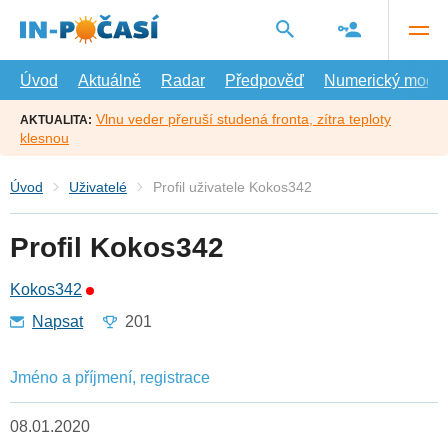
Přejít
na
hlavní
obsah
Úvod
Aktuálně
Radar
Předpověď
Numerický model
Vlnu veder přeruší studená fronta, zítra teploty
AKTUALITA:
klesnou
Úvod
Uživatelé
Profil uživatele Kokos342
Profil Kokos342
Kokos342
Napsat
201
Jméno a příjmení, registrace
08.01.2020