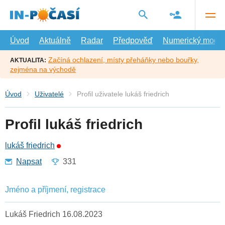
Přejít
na
hlavní
obsah
Úvod
Aktuálně
Radar
Předpověď
Numerický model
Začíná ochlazení, místy přeháňky nebo bouřky,
AKTUALITA:
zejména na východě
Úvod
Uživatelé
Profil uživatele lukáš friedrich
Profil lukáš friedrich
lukáš friedrich
Napsat
331
Jméno a příjmení, registrace
Lukáš Friedrich 16.08.2023