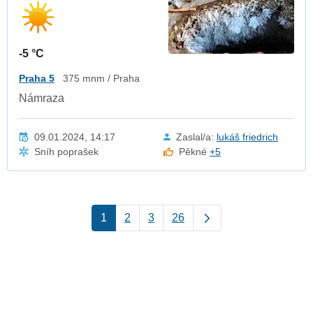
-5 °C
Praha 5
375 mnm / Praha
Námraza
09.01.2024, 14:17
Zaslal/a:
lukáš friedrich
Sníh poprašek
Pěkné
+5
1
2
3
26