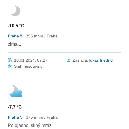
-10.5 °C
Praha 5
355 mnm / Praha
zima...
10.01.2024, 07:27
Zaslal/a:
lukáš friedrich
Sníh nesouvislý
-7.7 °C
Praha 5
375 mnm / Praha
Polojasno, silný mráz