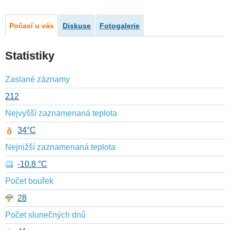
Počasí u vás
Diskuse
Fotogalerie
Statistiky
Zaslané záznamy
212
Nejvyšší zaznamenaná teplota
34°C
Nejnižší zaznamenaná teplota
-10.8 °C
Počet bouřek
28
Počet slunečných dnů