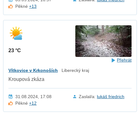
Pěkné
+13
23 °C
Přehrát
Vítkovice v Krkonoších
Liberecký kraj
Kroupová zkáza
31.08.2024, 17:08
Zaslal/a:
lukáš friedrich
Pěkné
+12