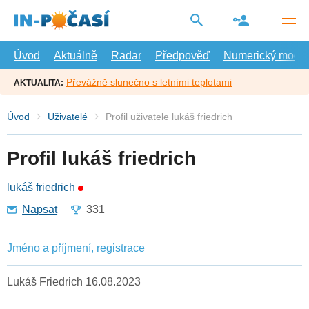
Přejít
na
hlavní
obsah
Úvod
Aktuálně
Radar
Předpověď
Numerický model
Převážně slunečno s letními teplotami
AKTUALITA:
Úvod
Uživatelé
Profil uživatele lukáš friedrich
Profil lukáš friedrich
lukáš friedrich
Napsat
331
Jméno a příjmení, registrace
Lukáš Friedrich 16.08.2023