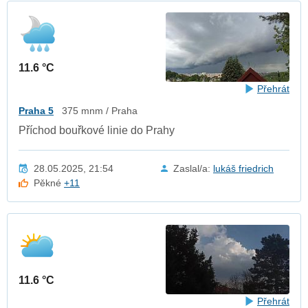
11.6 °C
Přehrát
Praha 5
375 mnm / Praha
Příchod bouřkové linie do Prahy
28.05.2025, 21:54
Zaslal/a:
lukáš friedrich
Pěkné
+11
11.6 °C
Přehrát