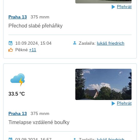
Přehrát
Praha 13
375 mnm
Přechod slabé přeháňky
10.09.2024, 15:04
Zaslal/a:
lukáš friedrich
Pěkné
+11
33.5 °C
Přehrát
Praha 13
375 mnm
Timelapse vzdálené bouřky
03.09.2024, 16:57
Zaslal/a:
lukáš friedrich