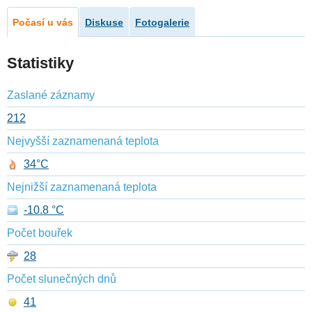
Počasí u vás
Diskuse
Fotogalerie
Statistiky
Zaslané záznamy
212
Nejvyšší zaznamenaná teplota
34°C
Nejnižší zaznamenaná teplota
-10.8 °C
Počet bouřek
28
Počet slunečných dnů
41