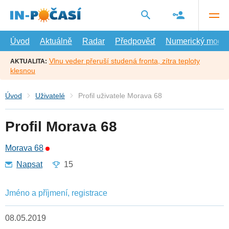
Přejít
na
hlavní
obsah
Úvod
Aktuálně
Radar
Předpověď
Numerický model
Vlnu veder přeruší studená fronta, zítra teploty
AKTUALITA:
klesnou
Úvod
Uživatelé
Profil uživatele Morava 68
Profil Morava 68
Morava 68
Napsat
15
Jméno a příjmení, registrace
08.05.2019