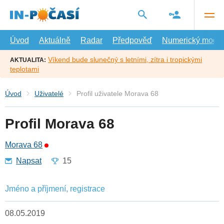
Přejít
na
hlavní
obsah
Úvod
Aktuálně
Radar
Předpověď
Numerický model
Víkend bude slunečný s letními, zítra i tropickými
AKTUALITA:
teplotami
Úvod
Uživatelé
Profil uživatele Morava 68
Profil Morava 68
Morava 68
Napsat
15
Jméno a příjmení, registrace
08.05.2019