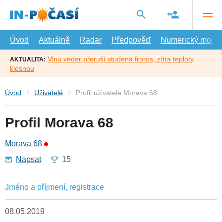
Přejít
na
hlavní
obsah
Úvod
Aktuálně
Radar
Předpověď
Numerický model
Vlnu veder přeruší studená fronta, zítra teploty
AKTUALITA:
klesnou
Úvod
Uživatelé
Profil uživatele Morava 68
Profil Morava 68
Morava 68
Napsat
15
Jméno a příjmení, registrace
08.05.2019