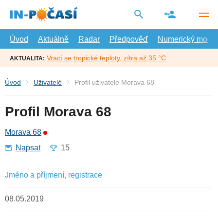
Přejít
na
hlavní
obsah
Úvod
Aktuálně
Radar
Předpověď
Numerický model
Vrací se tropické teploty, zítra až 35 °C
AKTUALITA:
Úvod
Uživatelé
Profil uživatele Morava 68
Profil Morava 68
Morava 68
Napsat
15
Jméno a příjmení, registrace
08.05.2019