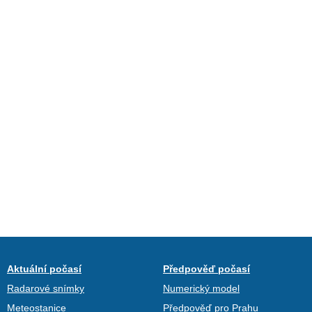
Aktuální počasí
Předpověď počasí
Radarové snímky
Numerický model
Meteostanice
Předpověď pro Prahu