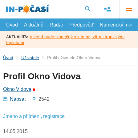
Přejít
na
hlavní
obsah
Úvod
Aktuálně
Radar
Předpověď
Numerický model
Víkend bude slunečný s letními, zítra i tropickými
AKTUALITA:
teplotami
Úvod
Uživatelé
Profil uživatele Okno Vidova
Profil Okno Vidova
Okno Vidova
Napsat
2542
Jméno a příjmení, registrace
14.05.2015