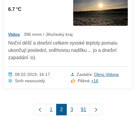
6.7 °C
Vidov
396 mnm / Jihočeský kraj
Noční déšť a dnešní celkem vysoké teploty pomalu
ukončují poslední, sněhovou nadílku ... jo a dnešní
zapadání :o).
08.02.2019, 16:17
Zaslal/a:
Okno Vidova
Sníh nesouvislý
Pěkné
+16
1
2
3
91