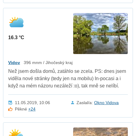
16.3 °C
Vidov
396 mnm / Jihočeský kraj
Než jsem došla domů, zatáhlo se zcela. PS: dnes jsem
viděla nové stránky (tedy jen na mobilu) In-pocasi a i
když na mém názoru nezáleží :o), tak mně se nelíbí.
11.05.2019, 10:06
Zaslal/a:
Okno Vidova
Pěkné
+24