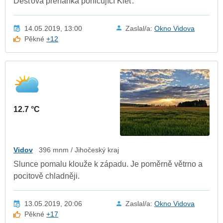
Dešťová přeháňka pohlcující Kleť.
14.05.2019, 13:00
Zaslal/a:
Okno Vidova
Pěkné
+12
12.7 °C
Vidov
396 mnm / Jihočeský kraj
Slunce pomalu klouže k západu. Je poměrně větrno a
pocitově chladněji.
13.05.2019, 20:06
Zaslal/a:
Okno Vidova
Pěkné
+17