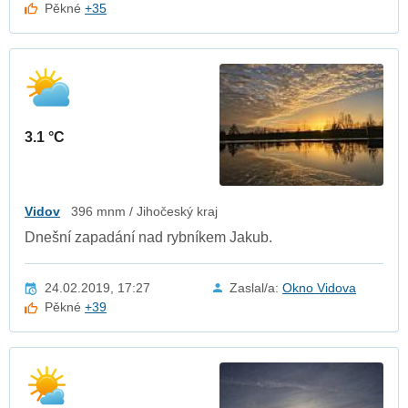
Pěkné
+35
3.1 °C
Vidov
396 mnm / Jihočeský kraj
Dnešní zapadání nad rybníkem Jakub.
24.02.2019, 17:27
Zaslal/a:
Okno Vidova
Pěkné
+39