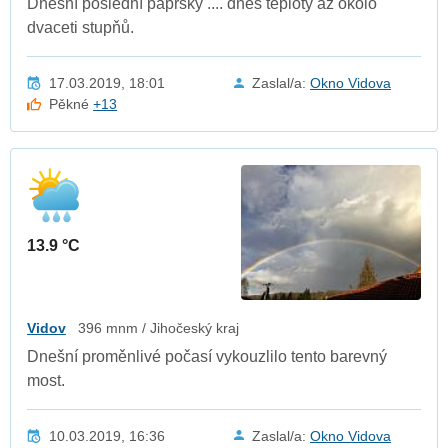
Dnešní poslední paprsky .... dnes teploty až okolo
dvaceti stupňů.
17.03.2019, 18:01
Zaslal/a:
Okno Vidova
Pěkné
+13
13.9 °C
Vidov
396 mnm / Jihočeský kraj
Dnešní proměnlivé počasí vykouzlilo tento barevný
most.
10.03.2019, 16:36
Zaslal/a:
Okno Vidova