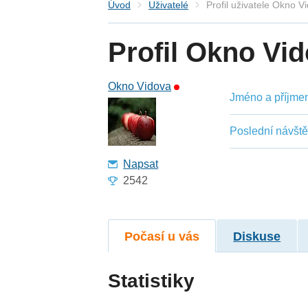
Úvod
Uživatelé
Profil uživatele Okno V
Profil Okno Vi
Okno Vidova
Jméno a příjmení
Poslední návšt
Napsat
2542
Počasí u vás
Diskuse
Statistiky