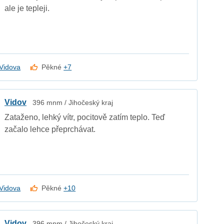
ale je tepleji.
Vidova
Pěkné
+7
Vidov
396 mnm / Jihočeský kraj
Zataženo, lehký vítr, pocitově zatím teplo. Teď
začalo lehce přeprchávat.
Vidova
Pěkné
+10
Vidov
396 mnm / Jihočeský kraj