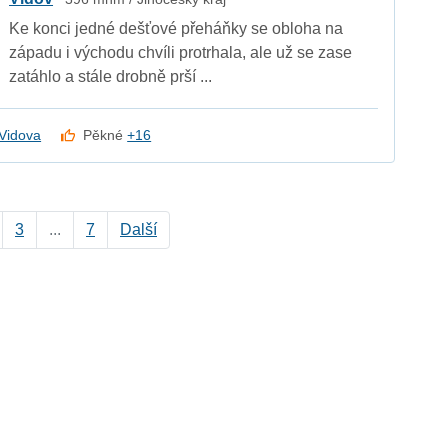
Ke konci jedné dešťové přeháňky se obloha na
západu i východu chvíli protrhala, ale už se zase
zatáhlo a stále drobně prší ...
Vidova
Pěkné
+16
3
...
7
Další