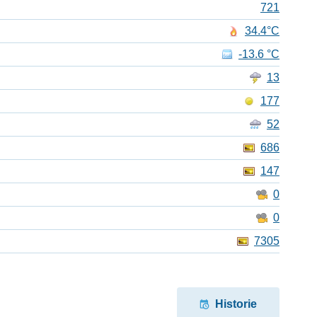
721
34.4°C
-13.6 °C
13
177
52
686
147
0
0
7305
Historie