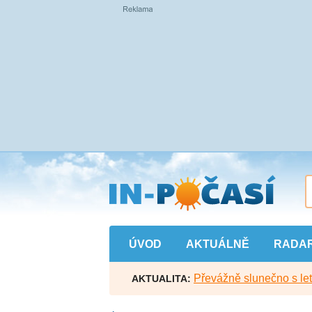
Přejít
na
hlavní
obsah
ÚVOD
AKTUÁLNĚ
RADA
Převážně slunečno s let
AKTUALITA: