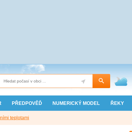
R
PŘEDPOVĚĎ
NUMERICKÝ
MODEL
ŘEKY
ními teplotami