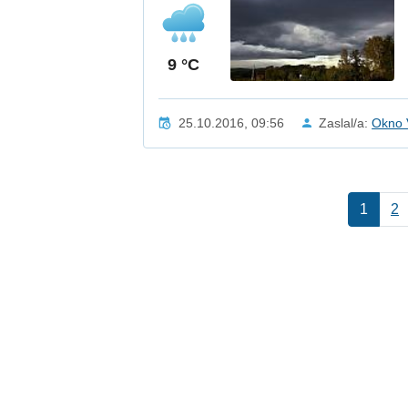
9 °C
25.10.2016, 09:56
Zaslal/a:
Okno 
1
2