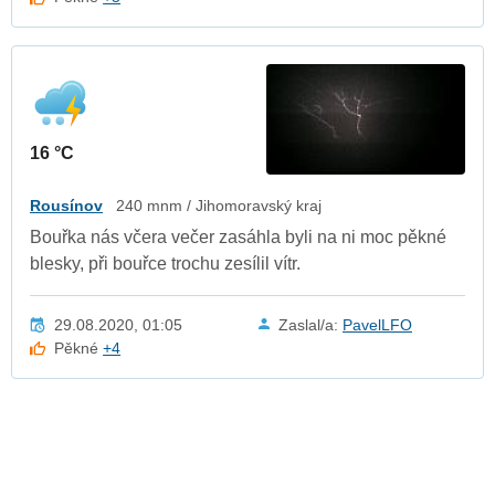
16 °C
Rousínov
240 mnm / Jihomoravský kraj
Bouřka nás včera večer zasáhla byli na ni moc pěkné
blesky, při bouřce trochu zesílil vítr.
29.08.2020, 01:05
Zaslal/a:
PavelLFO
Pěkné
+4