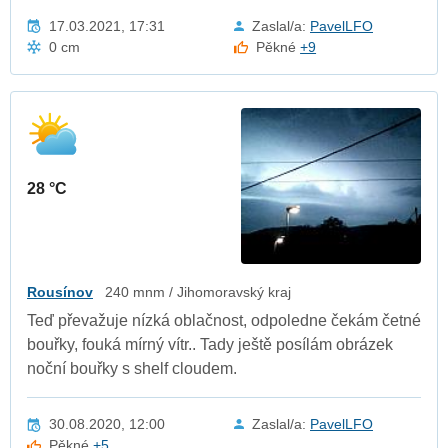
17.03.2021, 17:31
Zaslal/a:
PavelLFO
0 cm
Pěkné
+9
28 °C
Rousínov
240 mnm / Jihomoravský kraj
Teď převažuje nízká oblačnost, odpoledne čekám četné
bouřky, fouká mírný vítr.. Tady ještě posílám obrázek
noční bouřky s shelf cloudem.
30.08.2020, 12:00
Zaslal/a:
PavelLFO
Pěkné
+5