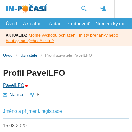
Přejít
na
hlavní
obsah
Úvod
Aktuálně
Radar
Předpověď
Numerický model
Kromě východu ochlazení, místy přeháňky nebo
AKTUALITA:
bouřky, na východě i silné
Úvod
Uživatelé
Profil uživatele PavelLFO
Profil PavelLFO
PavelLFO
Napsat
8
Jméno a příjmení, registrace
15.08.2020