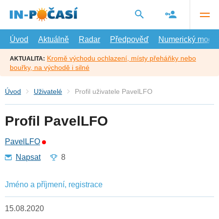
Přejít
na
hlavní
obsah
Úvod
Aktuálně
Radar
Předpověď
Numerický model
Kromě východu ochlazení, místy přeháňky nebo
AKTUALITA:
bouřky, na východě i silné
Úvod
Uživatelé
Profil uživatele PavelLFO
Profil PavelLFO
PavelLFO
Napsat
8
Jméno a příjmení, registrace
15.08.2020