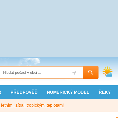
R
PŘEDPOVĚĎ
NUMERICKÝ
MODEL
ŘEKY
etními, zítra i tropickými teplotami