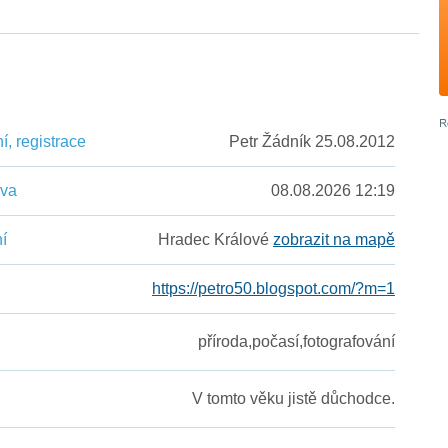
, registrace
Petr Žádník 25.08.2012
ěva
08.08.2026 12:19
í
Hradec Králové
zobrazit na mapě
https://petro50.blogspot.com/?m=1
příroda,počasí,fotografování
V tomto věku jistě důchodce.