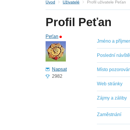
Úvod
Uživatelé
Profil uživatele Peťan
Profil Peťan
Peťan
Jméno a příjmení
Poslední návšt
Napsat
Místo pozorován
2982
Web stránky
Zájmy a záliby
Zaměstnání