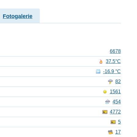
Fotogalerie
6678
37.5°C
-16.9 °C
82
1561
454
4772
5
17