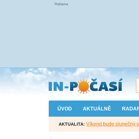
Přejít
na
hlavní
obsah
ÚVOD
AKTUÁLNĚ
RADA
Víkend bude slunečný s l
AKTUALITA: