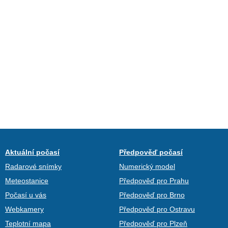
Aktuální počasí
Předpověď počasí
Radarové snímky
Numerický model
Meteostanice
Předpověď pro Prahu
Počasí u vás
Předpověď pro Brno
Webkamery
Předpověď pro Ostravu
Teplotní mapa
Předpověď pro Plzeň