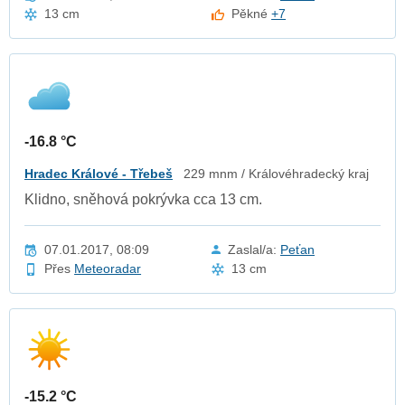
13 cm
Pěkné
+7
-16.8 °C
Hradec Králové - Třebeš
229 mnm / Královéhradecký kraj
Klidno, sněhová pokrývka cca 13 cm.
07.01.2017, 08:09
Zaslal/a:
Peťan
Přes
Meteoradar
13 cm
-15.2 °C