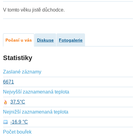
V tomto věku jistě důchodce.
Počasí u vás
Diskuse
Fotogalerie
Statistiky
Zaslané záznamy
6671
Nejvyšší zaznamenaná teplota
37.5°C
Nejnižší zaznamenaná teplota
-16.9 °C
Počet bouřek