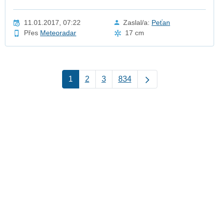
11.01.2017, 07:22
Zaslal/a:
Peťan
Přes
Meteoradar
17 cm
1
2
3
834