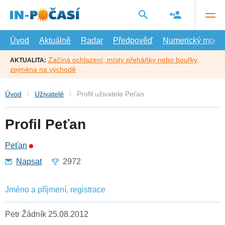
Přejít
na
hlavní
obsah
Úvod
Aktuálně
Radar
Předpověď
Numerický model
Začíná ochlazení, místy přeháňky nebo bouřky,
AKTUALITA:
zejména na východě
Úvod
Uživatelé
Profil uživatele Peťan
Profil Peťan
Peťan
Napsat
2972
Jméno a příjmení, registrace
Petr Žádník 25.08.2012