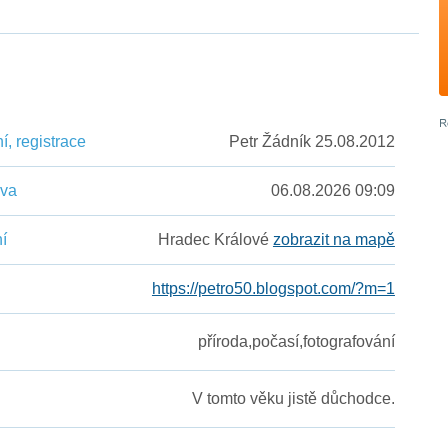
, registrace
Petr Žádník 25.08.2012
ěva
06.08.2026 09:09
í
Hradec Králové
zobrazit na mapě
https://petro50.blogspot.com/?m=1
příroda,počasí,fotografování
V tomto věku jistě důchodce.