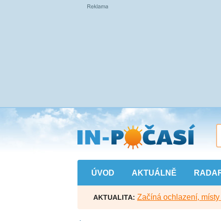
Přejít
na
hlavní
obsah
ÚVOD
AKTUÁLNĚ
RADA
Začíná ochlazení, míst
AKTUALITA: