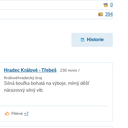
0
394
Historie
Hradec Králové - Třebeš
230 mnm /
Královéhradecký kraj
Silná bouřka bohatá na výboje, mírný děšť
nárazovxý silný vítr,
Pěkné
+7