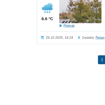
6.6 °C
Přehrát
26.10.2025, 16:24
Zaslal/a:
Peťan
1