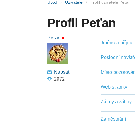
Úvod
Uživatelé
Profil uživatele Peťan
Profil Peťan
Peťan
Jméno a příjmení
Poslední návšt
Napsat
Místo pozorován
2972
Web stránky
Zájmy a záliby
Zaměstnání