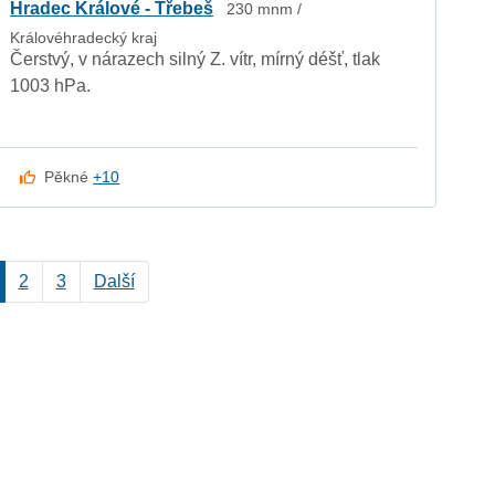
Hradec Králové - Třebeš
230 mnm /
Královéhradecký kraj
Čerstvý, v nárazech silný Z. vítr, mírný déšť, tlak
1003 hPa.
Pěkné
+10
2
3
Další