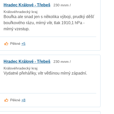
Hradec Králové - Třebeš
230 mnm /
Královéhradecký kraj
Bouřka ale snad jen s několika výboji, prudký děšť
bouřkového rázu, mírný vítr, tlak 1910,1 hPa -
mírný vzestup.
Pěkné
+5
Hradec Králové - Třebeš
230 mnm /
Královéhradecký kraj
Vydatné přeháňky, vítr většinou mírný západní.
Pěkné
+8