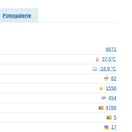
Fotogalerie
6671
37.5°C
-16.9 °C
82
1558
454
4766
5
17