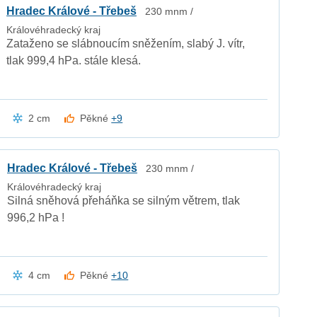
Hradec Králové - Třebeš
230 mnm /
Královéhradecký kraj
Zataženo se slábnoucím sněžením, slabý J. vítr,
tlak 999,4 hPa. stále klesá.
2 cm
Pěkné
+9
Hradec Králové - Třebeš
230 mnm /
Královéhradecký kraj
Silná sněhová přeháňka se silným větrem, tlak
996,2 hPa !
4 cm
Pěkné
+10