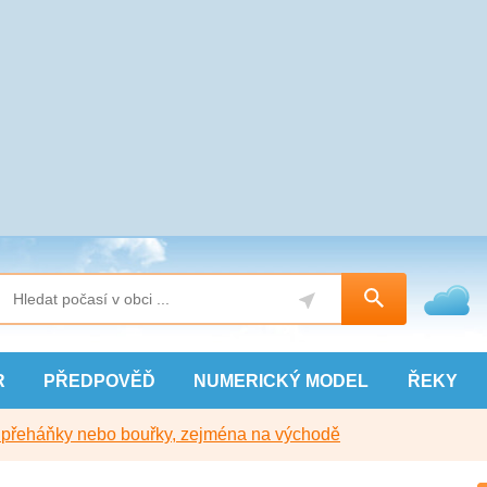
R
PŘEDPOVĚĎ
NUMERICKÝ
MODEL
ŘEKY
y přeháňky nebo bouřky, zejména na východě