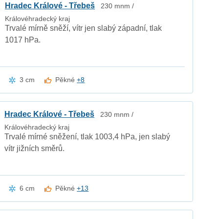
Hradec Králové - Třebeš
230 mnm /
Královéhradecký kraj
Trvalé mírně sněží, vítr jen slabý západní, tlak
1017 hPa.
3 cm
Pěkné
+8
Hradec Králové - Třebeš
230 mnm /
Královéhradecký kraj
Trvalé mírné sněžení, tlak 1003,4 hPa, jen slabý
vítr jižních směrů.
6 cm
Pěkné
+13