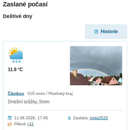
Zaslané počasí
Deštivé dny
Historie
11.9 °C
Částkov
510 mnm / Plzeňský kraj
Dnešní srážky..5mm
11.06.2026, 17:45
Zaslal/a:
pista2525
Pěkné
+11