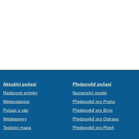
Aktuální počasí
Předpověď počasí
Radarové snímky
Numerický model
Meteostanice
Předpověď pro Prahu
Počasí u vás
Předpověď pro Brno
Webkamery
Předpověď pro Ostravu
Teplotní mapa
Předpověď pro Plzeň