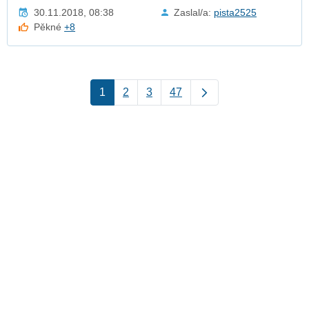
30.11.2018, 08:38
Zaslal/a:
pista2525
Pěkné
+8
1
2
3
47