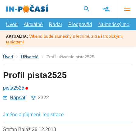
Přejít
na
hlavní
obsah
Úvod
Aktuálně
Radar
Předpověď
Numerický model
Víkend bude slunečný s letními, zítra i tropickými
AKTUALITA:
teplotami
Úvod
Uživatelé
Profil uživatele pista2525
Profil pista2525
pista2525
Napsat
2322
Jméno a příjmení, registrace
Štefan Baláž 26.12.2013