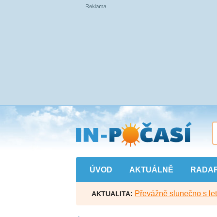
Přejít
na
hlavní
obsah
ÚVOD
AKTUÁLNĚ
RADA
Převážně slunečno s let
AKTUALITA: