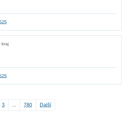
2525
 kraj
2525
3
...
780
Další