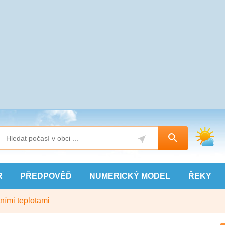
R
PŘEDPOVĚĎ
NUMERICKÝ
MODEL
ŘEKY
ními teplotami