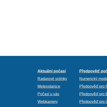
Aktuální počasí
Předpověď poč
Radarové snímky
Numerický mode
Meteostanice
Předpověď pro 
Počasí u vás
Předpověď pro 
Webkamery
Předpověď pro 