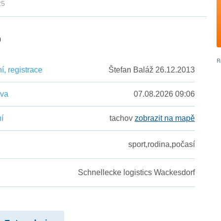
25
5
, registrace
Štefan Baláž 26.12.2013
ěva
07.08.2026 09:06
í
tachov
zobrazit na mapě
sport,rodina,počasí
Schnellecke logistics Wackesdorf