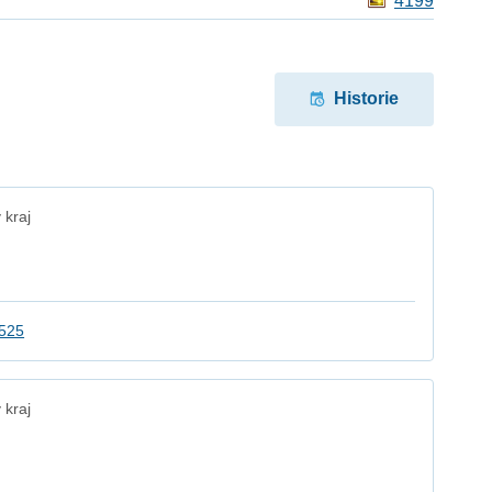
4199
Historie
 kraj
2525
 kraj