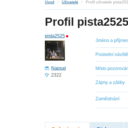
Úvod
Uživatelé
Profil uživatele pista25
Profil pista252
pista2525
Jméno a příjmení
Poslední návšt
Napsat
Místo pozorován
2322
Zájmy a záliby
Zaměstnání