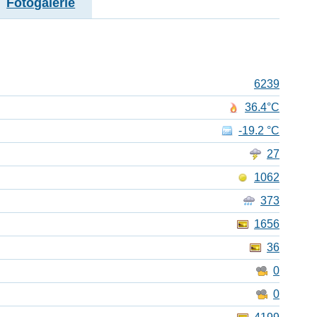
Fotogalerie
6239
36.4°C
-19.2 °C
27
1062
373
1656
36
0
0