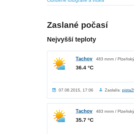
Oblíbené fotografie a videa
Zaslané počasí
Nejvyšší teploty
Tachov
483 mnm / Plzeňský
36.4 °C
07.08.2015, 17:06
Zaslal/a:
pista
Tachov
483 mnm / Plzeňský
35.7 °C