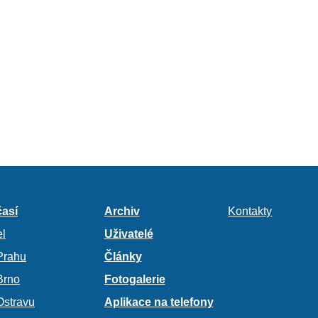
así
Archiv
Kontakty
l
Uživatelé
Prahu
Články
Brno
Fotogalerie
Ostravu
Aplikace na telefony