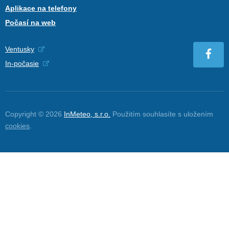
Aplikace na telefony
Počasí na web
Ventusky
In-počasie
Copyright © 2026
InMeteo, s.r.o.
Použitím souhlasíte s uložením
cookies
.