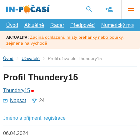
Přejít
na
hlavní
obsah
Úvod
Aktuálně
Radar
Předpověď
Numerický model
Začíná ochlazení, místy přeháňky nebo bouřky,
AKTUALITA:
zejména na východě
Úvod
Uživatelé
Profil uživatele Thundery15
Profil Thundery15
Thundery15
Napsat
24
Jméno a příjmení, registrace
06.04.2024