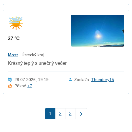
27 °C
Most
Ústecký kraj
Krásný teplý slunečný večer
28.07.2026, 19:19
Zaslal/a:
Thundery15
Pěkné
+7
1
2
3