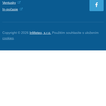
Ventusky
In-počasie
Copyright © 2026
InMeteo, s.r.o.
Použitím souhlasíte s uložením
cookies
.