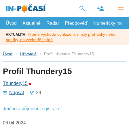
Přejít
na
hlavní
obsah
Úvod
Aktuálně
Radar
Předpověď
Numerický model
Kromě východu ochlazení, místy přeháňky nebo
AKTUALITA:
bouřky, na východě i silné
Úvod
Uživatelé
Profil uživatele Thundery15
Profil Thundery15
Thundery15
Napsat
24
Jméno a příjmení, registrace
06.04.2024