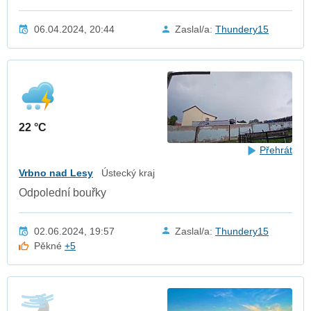
06.04.2024, 20:44
Zaslal/a:
Thundery15
22 °C
Přehrát
Vrbno nad Lesy
Ústecký kraj
Odpolední bouřky
02.06.2024, 19:57
Zaslal/a:
Thundery15
Pěkné
+5