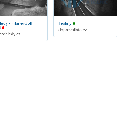
edy - PilsnerGolf
Teslíny
t
dopravniinfo.cz
orehledy.cz