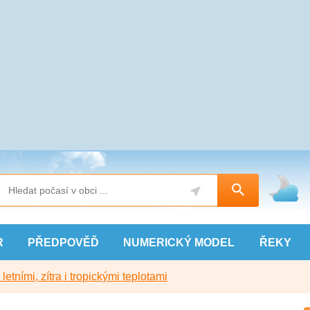
R
PŘEDPOVĚĎ
NUMERICKÝ
MODEL
ŘEKY
etními, zítra i tropickými teplotami