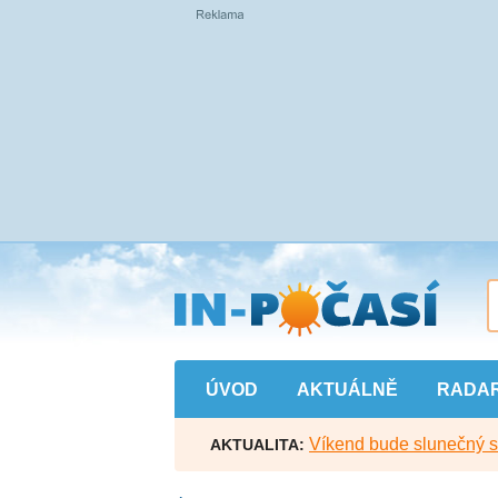
Přejít
na
hlavní
obsah
ÚVOD
AKTUÁLNĚ
RADA
Víkend bude slunečný s l
AKTUALITA: