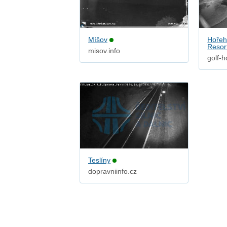
Míšov
Hořehl
Resor
misov.info
golf-h
Teslíny
dopravniinfo.cz