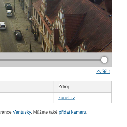
Zvětšit
Zdroj
konet.cz
tránce
Ventusky
. Můžete také
přidat kameru
.