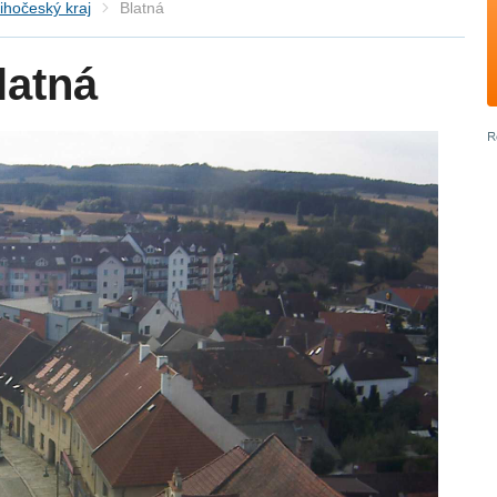
ihočeský kraj
Blatná
latná