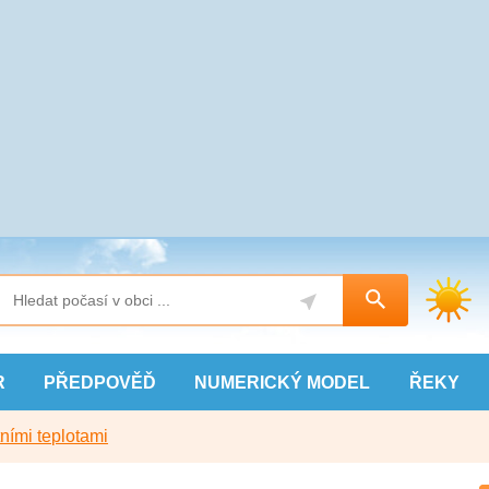
R
PŘEDPOVĚĎ
NUMERICKÝ
MODEL
ŘEKY
ními teplotami