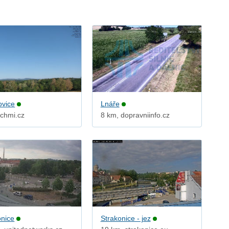
ovice
Lnáře
 chmi.cz
8 km, dopravniinfo.cz
onice
Strakonice - jez