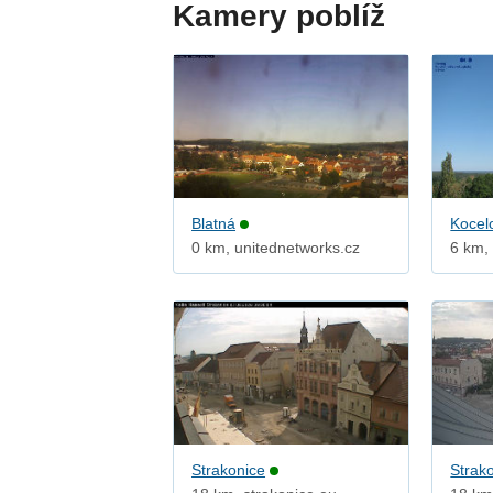
Kamery poblíž
Blatná
Kocel
0 km, unitednetworks.cz
6 km,
Strakonice
Strak