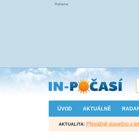
Přejít
na
hlavní
obsah
ÚVOD
AKTUÁLNĚ
RADA
Převážně slunečno s let
AKTUALITA: