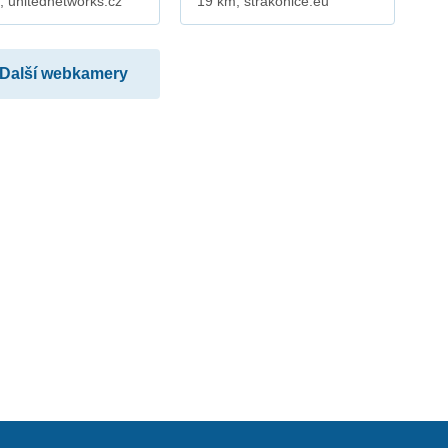
, unitednetworks.cz
19 km, strakonice.eu
Další webkamery