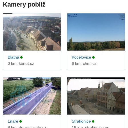
Kamery poblíž
Blatná
Kocelovice
0 km, konet.cz
6 km, chmi.cz
Lnáře
Strakonice
8 km, dopravniinfo.cz
18 km, strakonice.eu