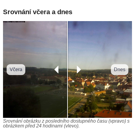
Srovnání včera a dnes
Včera
Dnes
Srovnání obrázku z posledního dostupného času (vpravo) s
obrázkem před 24 hodinami (vlevo).