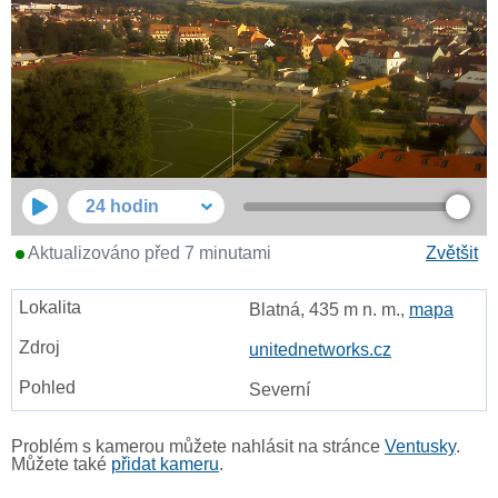
24 hodin
Aktualizováno před 7 minutami
Zvětšit
Blatná, 435 m n. m.,
mapa
unitednetworks.cz
Severní
Problém s kamerou můžete nahlásit na stránce
Ventusky
.
Můžete také
přidat kameru
.