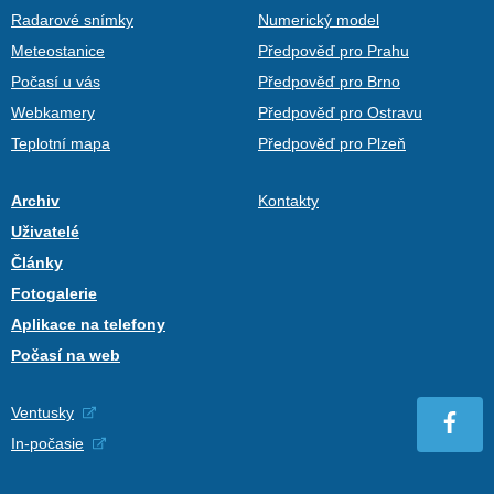
Radarové snímky
Numerický model
Meteostanice
Předpověď pro Prahu
Počasí u vás
Předpověď pro Brno
Webkamery
Předpověď pro Ostravu
Teplotní mapa
Předpověď pro Plzeň
Archiv
Kontakty
Uživatelé
Články
Fotogalerie
Aplikace na telefony
Počasí na web
Ventusky
In-počasie