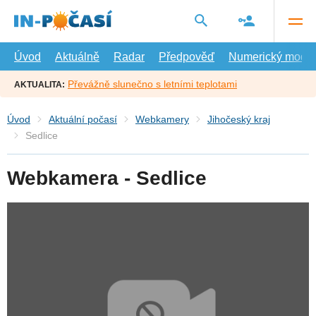
Přejít
na
hlavní
obsah
Úvod
Aktuálně
Radar
Předpověď
Numerický model
Převážně slunečno s letními teplotami
AKTUALITA:
Úvod
Aktuální počasí
Webkamery
Jihočeský kraj
Sedlice
Webkamera - Sedlice