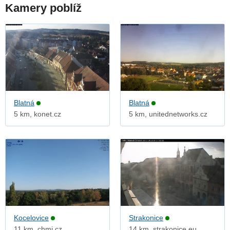
Kamery poblíž
Blatná
Blatná
5 km, konet.cz
5 km, unitednetworks.cz
Kocelovice
Strakonice
11 km, chmi.cz
14 km, strakonice.eu