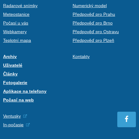
Radarové snímky
Numerický model
Meteostanice
Předpověď pro Prahu
Počasí u vás
Předpověď pro Brno
Webkamery
Předpověď pro Ostravu
Teplotní mapa
Předpověď pro Plzeň
Archiv
Kontakty
Uživatelé
Články
Fotogalerie
Aplikace na telefony
Počasí na web
Ventusky
In-počasie