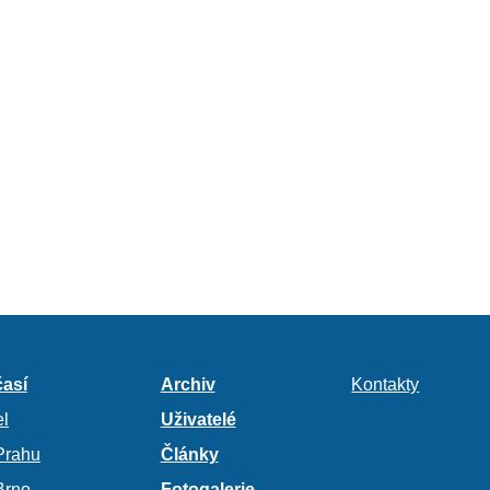
así
Archiv
Kontakty
l
Uživatelé
Prahu
Články
Brno
Fotogalerie