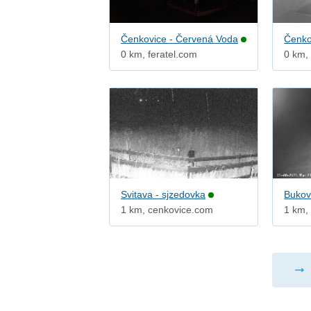
Čenkovice - Červená Voda
Čenko
0 km, feratel.com
0 km,
Svitava - sjzedovka
Bukov
1 km, cenkovice.com
1 km, 