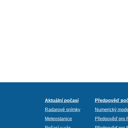
Aktuální počasí
Předpověď poč
Radarové snímky
Numerický mode
Meteostanice
Předpověď pro 
Počasí u vás
Předpověď pro 