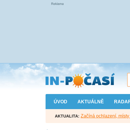
Přejít
na
hlavní
obsah
ÚVOD
AKTUÁLNĚ
RADA
Začíná ochlazení, míst
AKTUALITA: