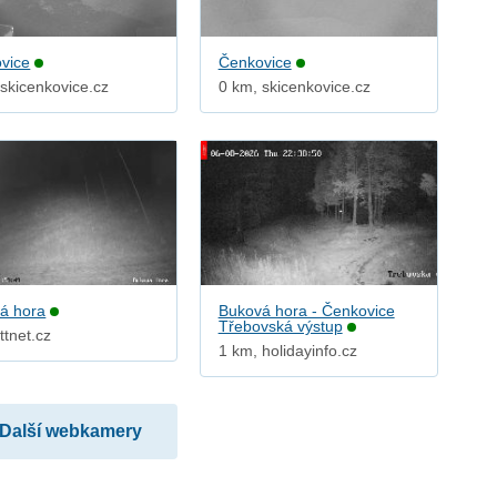
vice
Čenkovice
 skicenkovice.cz
0 km, skicenkovice.cz
á hora
Buková hora - Čenkovice
Třebovská výstup
ttnet.cz
1 km, holidayinfo.cz
Další webkamery