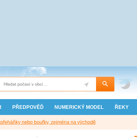
R
PŘEDPOVĚĎ
NUMERICKÝ
MODEL
ŘEKY
y přeháňky nebo bouřky, zejména na východě