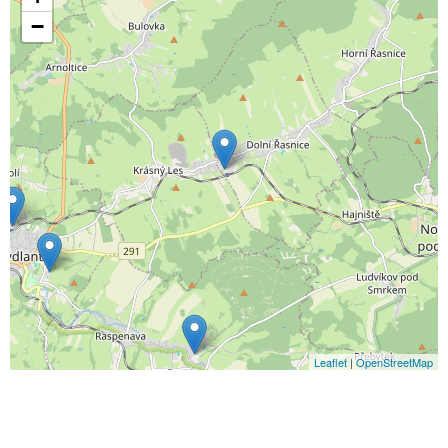
−
Leaflet
|
OpenStreetMap