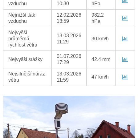
vzduchu
10:30
hPa
Nejnižší tlak
12.02.2026
982.2
vzduchu
13:59
hPa
Nejvyšší
13.03.2026
průměrná
30 km/h
11:29
rychlost větru
01.07.2026
Nejvyšší srážky
42.4 mm
17:29
Nejsilnější náraz
13.03.2026
47 km/h
větru
11:59