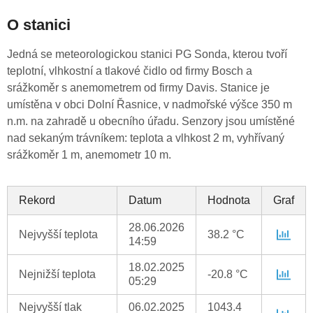
O stanici
Jedná se meteorologickou stanici PG Sonda, kterou tvoří
teplotní, vlhkostní a tlakové čidlo od firmy Bosch a
srážkoměr s anemometrem od firmy Davis. Stanice je
umístěna v obci Dolní Řasnice, v nadmořské výšce 350 m
n.m. na zahradě u obecního úřadu. Senzory jsou umístěné
nad sekaným trávníkem: teplota a vlhkost 2 m, vyhřívaný
srážkoměr 1 m, anemometr 10 m.
Rekord
Datum
Hodnota
Graf
28.06.2026
Nejvyšší teplota
38.2 °C
14:59
18.02.2025
Nejnižší teplota
-20.8 °C
05:29
Nejvyšší tlak
06.02.2025
1043.4