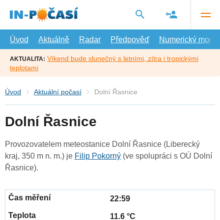
Přejít
na
hlavní
obsah
Úvod
Aktuálně
Radar
Předpověď
Numerický model
Víkend bude slunečný s letními, zítra i tropickými
AKTUALITA:
teplotami
Úvod
Aktuální počasí
Dolní Řasnice
Dolní Řasnice
Provozovatelem meteostanice Dolní Řasnice (Liberecký
kraj, 350 m n. m.) je
Filip Pokorný
(ve spolupráci s OÚ Dolní
Řasnice).
22:59
11.6 °C