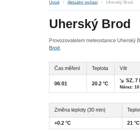
Úvod
Aktuální počasí
Uherský Brod
Uherský Brod
Provozovatelem meteostanice Uherský Bro
Brod
.
Čas měření
Teplota
Vítr
SZ, 7
06:01
20.2 °C
Náraz: 10
Změna teploty (30 min)
Teplo
+0.2 °C
21 °C