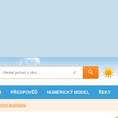
R
PŘEDPOVĚĎ
NUMERICKÝ
MODEL
ŘEKY
ními teplotami