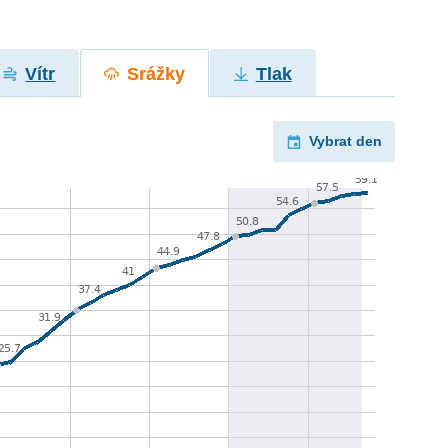
Vítr
Srážky
Tlak
Vybrat den