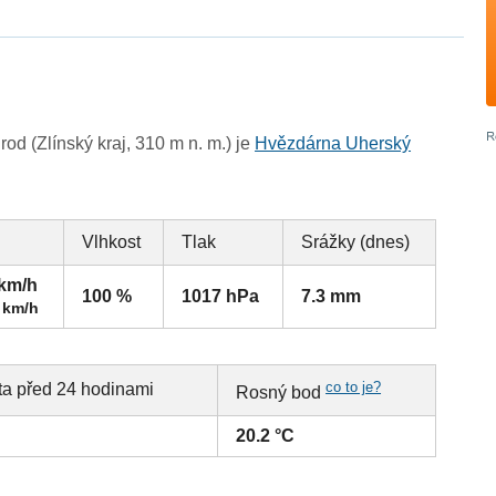
d (Zlínský kraj, 310 m n. m.) je
Hvězdárna Uherský
Vlhkost
Tlak
Srážky (dnes)
 km/h
100 %
1017 hPa
7.3 mm
 km/h
co to je?
ta před 24 hodinami
Rosný bod
20.2 °C