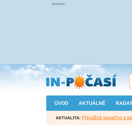
Přejít
na
hlavní
obsah
ÚVOD
AKTUÁLNĚ
RADA
Převážně slunečno s let
AKTUALITA: