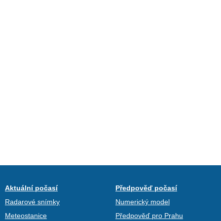
Aktuální počasí
Předpověď počasí
Radarové snímky
Numerický model
Meteostanice
Předpověď pro Prahu