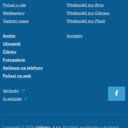
Počasí u vás
Předpověď pro Brno
Webkamery
Předpověď pro Ostravu
Teplotní mapa
Předpověď pro Plzeň
Archiv
Kontakty
Uživatelé
Články
Fotogalerie
Aplikace na telefony
Počasí na web
Ventusky
In-počasie
Copyright © 2026
InMeteo, s.r.o.
Použitím souhlasíte s uložením