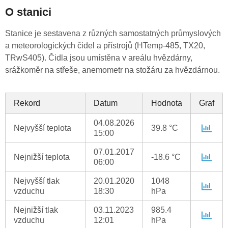
O stanici
Stanice je sestavena z různých samostatných průmyslových
a meteorologických čidel a přístrojů (HTemp-485, TX20,
TRwS405). Čidla jsou umístěna v areálu hvězdárny,
srážkoměr na střeše, anemometr na stožáru za hvězdárnou.
Rekord
Datum
Hodnota
Graf
04.08.2026
Nejvyšší teplota
39.8 °C
15:00
07.01.2017
Nejnižší teplota
-18.6 °C
06:00
Nejvyšší tlak
20.01.2020
1048
vzduchu
18:30
hPa
Nejnižší tlak
03.11.2023
985.4
vzduchu
12:01
hPa