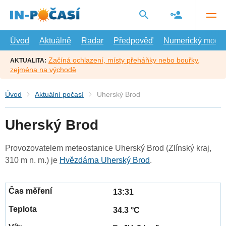
Přejít
na
hlavní
obsah
Úvod
Aktuálně
Radar
Předpověď
Numerický model
Začíná ochlazení, místy přeháňky nebo bouřky,
AKTUALITA:
zejména na východě
Úvod
Aktuální počasí
Uherský Brod
Uherský Brod
Provozovatelem meteostanice Uherský Brod (Zlínský kraj,
310 m n. m.) je
Hvězdárna Uherský Brod
.
13:31
34.3 °C