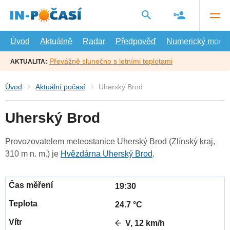
Přejít
na
hlavní
obsah
Úvod
Aktuálně
Radar
Předpověď
Numerický model
Převážně slunečno s letními teplotami
AKTUALITA:
Úvod
Aktuální počasí
Uherský Brod
Uherský Brod
Provozovatelem meteostanice Uherský Brod (Zlínský kraj,
310 m n. m.) je
Hvězdárna Uherský Brod
.
19:30
24.7 °C
V, 12 km/h