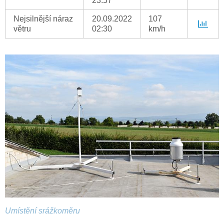
23:57
Nejsilnější náraz
20.09.2022
107
větru
02:30
km/h
Umístění srážkoměru