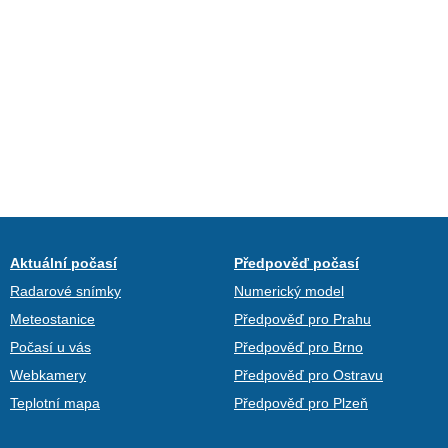
Aktuální počasí
Předpověď počasí
Radarové snímky
Numerický model
Meteostanice
Předpověď pro Prahu
Počasí u vás
Předpověď pro Brno
Webkamery
Předpověď pro Ostravu
Teplotní mapa
Předpověď pro Plzeň