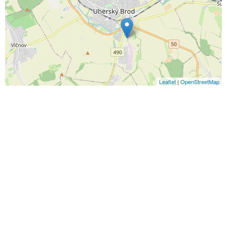
Leaflet
|
OpenStreetMap