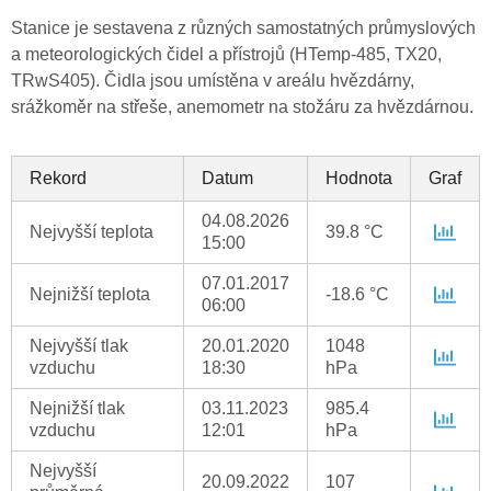
Stanice je sestavena z různých samostatných průmyslových
a meteorologických čidel a přístrojů (HTemp-485, TX20,
TRwS405). Čidla jsou umístěna v areálu hvězdárny,
srážkoměr na střeše, anemometr na stožáru za hvězdárnou.
Rekord
Datum
Hodnota
Graf
04.08.2026
Nejvyšší teplota
39.8 °C
15:00
07.01.2017
Nejnižší teplota
-18.6 °C
06:00
Nejvyšší tlak
20.01.2020
1048
vzduchu
18:30
hPa
Nejnižší tlak
03.11.2023
985.4
vzduchu
12:01
hPa
Nejvyšší
20.09.2022
107