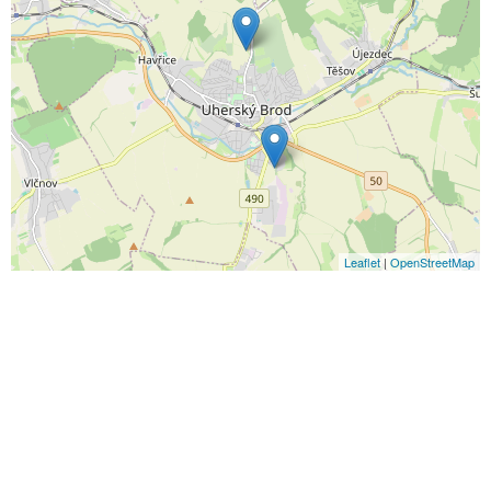
Leaflet
|
OpenStreetMap