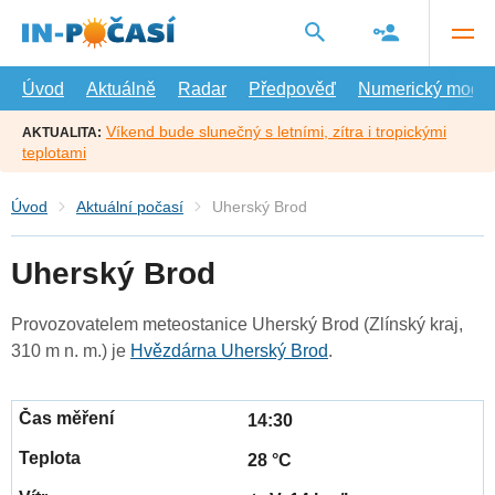
Přejít
na
hlavní
obsah
Úvod
Aktuálně
Radar
Předpověď
Numerický model
Víkend bude slunečný s letními, zítra i tropickými
AKTUALITA:
teplotami
Úvod
Aktuální počasí
Uherský Brod
Uherský Brod
Provozovatelem meteostanice Uherský Brod (Zlínský kraj,
310 m n. m.) je
Hvězdárna Uherský Brod
.
14:30
28 °C