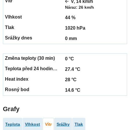
V, 14 km/h
Náraz: 26 km/h
44 %
1020 hPa
0 mm
0 °C
27.4 °C
28 °C
14.6 °C
Grafy
Teplota
Vlhkost
Vítr
Srážky
Tlak