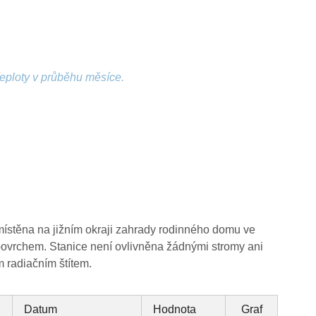
teploty v průběhu měsíce.
místěna na jižním okraji zahrady rodinného domu ve
ovrchem. Stanice není ovlivněna žádnými stromy ani
m radiačním štítem.
Datum
Hodnota
Graf