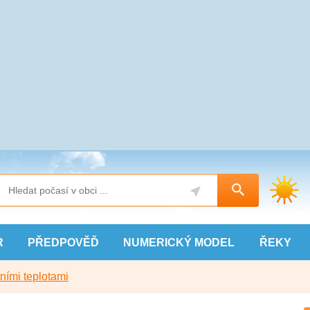
R
PŘEDPOVĚĎ
NUMERICKÝ
MODEL
ŘEKY
ními teplotami