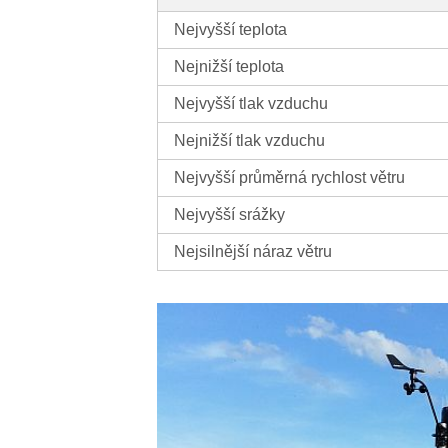
Nejvyšší teplota
Nejnižší teplota
Nejvyšší tlak vzduchu
Nejnižší tlak vzduchu
Nejvyšší průměrná rychlost větru
Nejvyšší srážky
Nejsilnější náraz větru