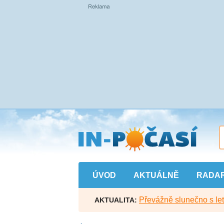
Přejít
na
hlavní
obsah
ÚVOD
AKTUÁLNĚ
RADA
Převážně slunečno s let
AKTUALITA: