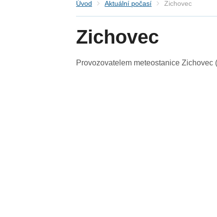
Úvod
Aktuální počasí
Zichovec
Zichovec
Provozovatelem meteostanice Zichovec (S