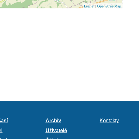
Leaflet
|
OpenStreetMap
así
Archiv
Kontakty
l
Uživatelé