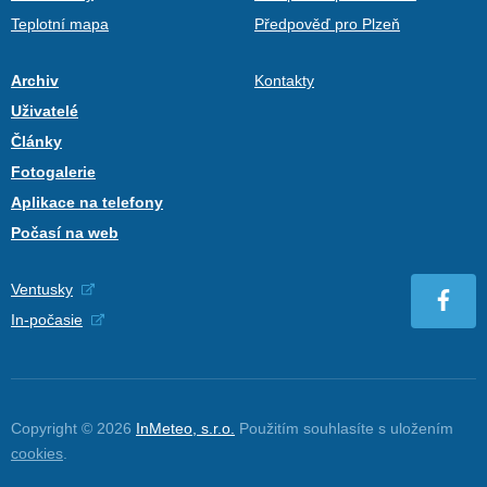
Teplotní mapa
Předpověď pro Plzeň
Archiv
Kontakty
Uživatelé
Články
Fotogalerie
Aplikace na telefony
Počasí na web
Ventusky
In-počasie
Copyright © 2026
InMeteo, s.r.o.
Použitím souhlasíte s uložením
cookies
.