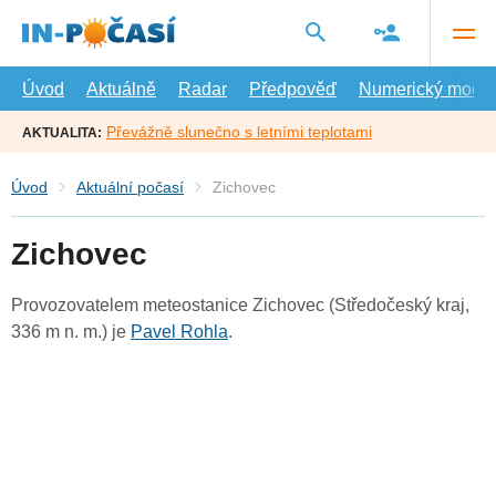
Přejít
na
hlavní
obsah
Úvod
Aktuálně
Radar
Předpověď
Numerický model
Převážně slunečno s letními teplotami
AKTUALITA:
Úvod
Aktuální počasí
Zichovec
Zichovec
Provozovatelem meteostanice Zichovec (Středočeský kraj,
336 m n. m.) je
Pavel Rohla
.