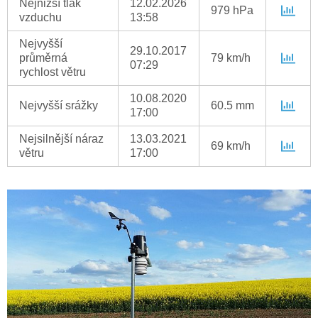
Nejnižší tlak
12.02.2026
979 hPa
vzduchu
13:58
Nejvyšší
29.10.2017
průměrná
79 km/h
07:29
rychlost větru
10.08.2020
Nejvyšší srážky
60.5 mm
17:00
Nejsilnější náraz
13.03.2021
69 km/h
větru
17:00