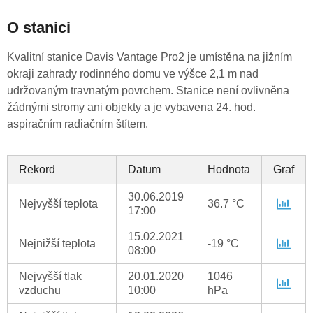
O stanici
Kvalitní stanice Davis Vantage Pro2 je umístěna na jižním
okraji zahrady rodinného domu ve výšce 2,1 m nad
udržovaným travnatým povrchem. Stanice není ovlivněna
žádnými stromy ani objekty a je vybavena 24. hod.
aspiračním radiačním štítem.
Rekord
Datum
Hodnota
Graf
30.06.2019
Nejvyšší teplota
36.7 °C
17:00
15.02.2021
Nejnižší teplota
-19 °C
08:00
Nejvyšší tlak
20.01.2020
1046
vzduchu
10:00
hPa