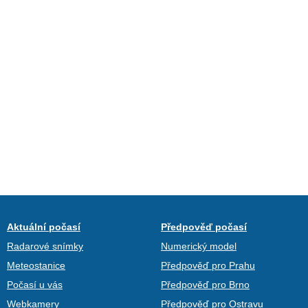
Aktuální počasí
Předpověď počasí
Radarové snímky
Numerický model
Meteostanice
Předpověď pro Prahu
Počasí u vás
Předpověď pro Brno
Webkamery
Předpověď pro Ostravu