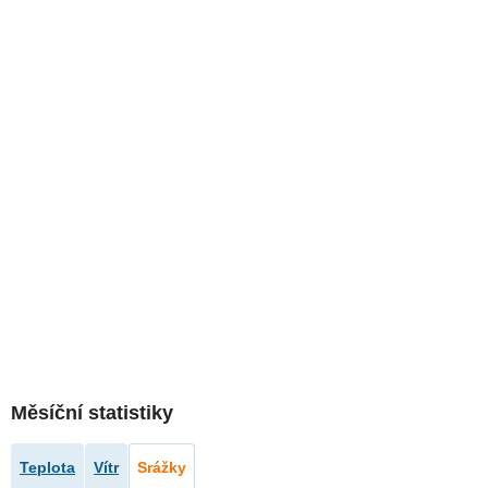
Měsíční statistiky
Teplota
Vítr
Srážky