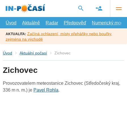
Přejít
na
hlavní
obsah
Úvod
Aktuálně
Radar
Předpověď
Numerický model
Začíná ochlazení, místy přeháňky nebo bouřky,
AKTUALITA:
zejména na východě
Úvod
Aktuální počasí
Zichovec
Zichovec
Provozovatelem meteostanice Zichovec (Středočeský kraj,
336 m n. m.) je
Pavel Rohla
.