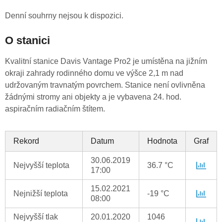
Denní souhrny nejsou k dispozici.
O stanici
Kvalitní stanice Davis Vantage Pro2 je umístěna na jižním
okraji zahrady rodinného domu ve výšce 2,1 m nad
udržovaným travnatým povrchem. Stanice není ovlivněna
žádnými stromy ani objekty a je vybavena 24. hod.
aspiračním radiačním štítem.
Rekord
Datum
Hodnota
Graf
30.06.2019
Nejvyšší teplota
36.7 °C
17:00
15.02.2021
Nejnižší teplota
-19 °C
08:00
Nejvyšší tlak
20.01.2020
1046