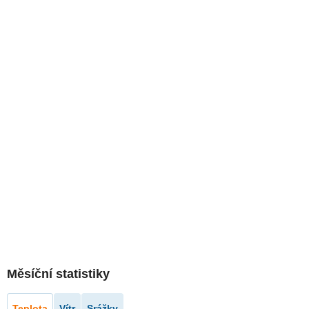
Měsíční statistiky
Teplota
Vítr
Srážky