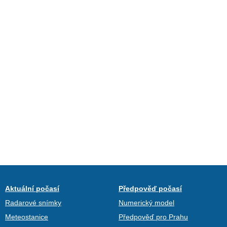
Aktuální počasí
Předpověď počasí
Radarové snímky
Numerický model
Meteostanice
Předpověď pro Prahu