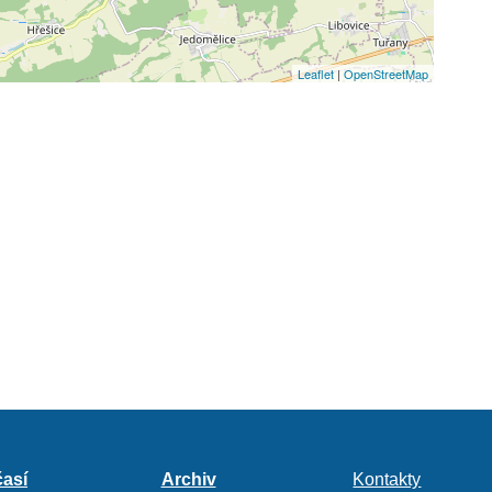
Leaflet
|
OpenStreetMap
así
Archiv
Kontakty