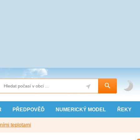
R
PŘEDPOVĚĎ
NUMERICKÝ
MODEL
ŘEKY
ními teplotami