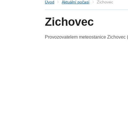
Úvod
Aktuální počasí
Zichovec
Zichovec
Provozovatelem meteostanice Zichovec (S