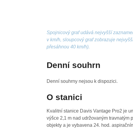
Spojnicový graf udává nejvyšší zazname
v km/h, sloupcový graf zobrazuje nejvyš
přesáhnou 40 km/h).
Denní souhrn
Denní souhrny nejsou k dispozici.
O stanici
Kvalitní stanice Davis Vantage Pro2 je u
výšce 2,1 m nad udržovaným travnatým p
objekty a je vybavena 24. hod. aspirační