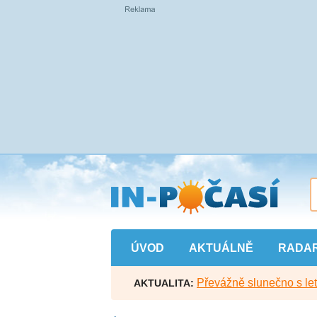
Přejít
na
hlavní
obsah
ÚVOD
AKTUÁLNĚ
RADA
Převážně slunečno s let
AKTUALITA: