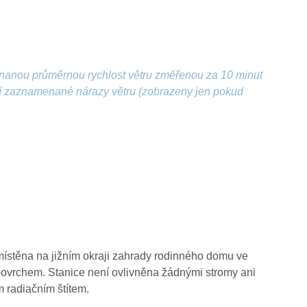
nanou průměrnou rychlost větru změřenou za 10 minut
ší zaznamenané nárazy větru (zobrazeny jen pokud
místěna na jižním okraji zahrady rodinného domu ve
ovrchem. Stanice není ovlivněna žádnými stromy ani
m radiačním štítem.