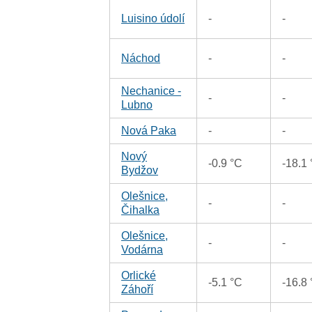
Luisino údolí
-
-
Náchod
-
-
Nechanice -
-
-
Lubno
Nová Paka
-
-
Nový
-0.9 °C
-18.1
Bydžov
Olešnice,
-
-
Čihalka
Olešnice,
-
-
Vodárna
Orlické
-5.1 °C
-16.8
Záhoří