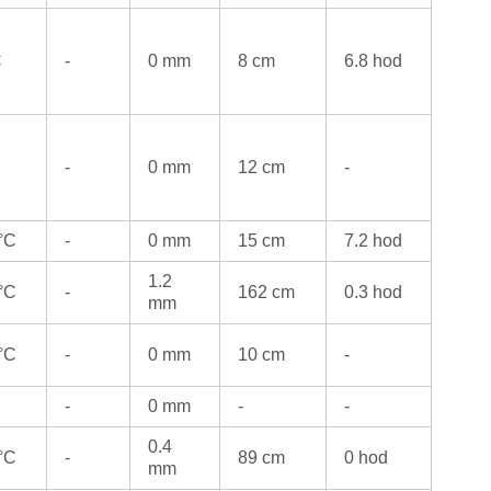
C
-
0 mm
8 cm
6.8 hod
-
0 mm
12 cm
-
 °C
-
0 mm
15 cm
7.2 hod
1.2
 °C
-
162 cm
0.3 hod
mm
 °C
-
0 mm
10 cm
-
-
0 mm
-
-
0.4
 °C
-
89 cm
0 hod
mm