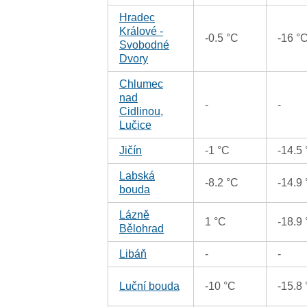
Hradec
Králové -
-0.5 °C
-16 °
Svobodné
Dvory
Chlumec
nad
-
-
Cidlinou,
Lučice
Jičín
-1 °C
-14.5
Labská
-8.2 °C
-14.9
bouda
Lázně
1 °C
-18.9
Bělohrad
Libáň
-
-
Luční bouda
-10 °C
-15.8