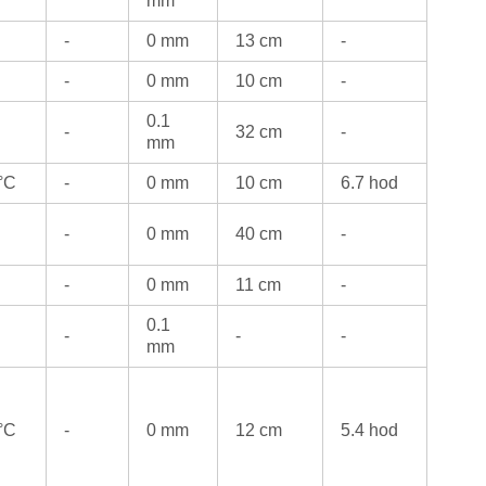
mm
-
0 mm
13 cm
-
-
0 mm
10 cm
-
0.1
-
32 cm
-
mm
 °C
-
0 mm
10 cm
6.7 hod
-
0 mm
40 cm
-
-
0 mm
11 cm
-
0.1
-
-
-
mm
 °C
-
0 mm
12 cm
5.4 hod