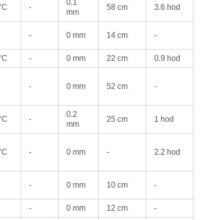
0.1
 °C
-
58 cm
3.6 hod
mm
-
0 mm
14 cm
-
 °C
-
0 mm
22 cm
0.9 hod
-
0 mm
52 cm
-
0.2
 °C
-
25 cm
1 hod
mm
 °C
-
0 mm
-
2.2 hod
-
0 mm
10 cm
-
-
0 mm
12 cm
-