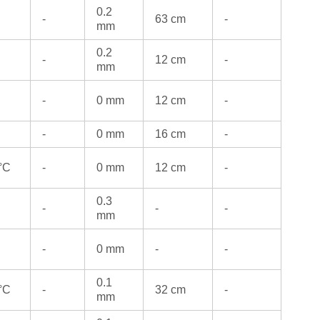
0.2
-
63 cm
-
mm
0.2
-
12 cm
-
mm
-
0 mm
12 cm
-
-
0 mm
16 cm
-
 °C
-
0 mm
12 cm
-
0.3
-
-
-
mm
-
0 mm
-
-
0.1
 °C
-
32 cm
-
mm