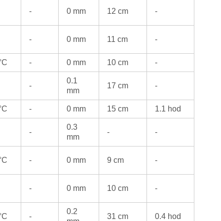
-
0 mm
12 cm
-
-
0 mm
11 cm
-
 °C
-
0 mm
10 cm
-
0.1
-
17 cm
-
mm
 °C
-
0 mm
15 cm
1.1 hod
0.3
-
-
-
mm
 °C
-
0 mm
9 cm
-
-
0 mm
10 cm
-
0.2
 °C
-
31 cm
0.4 hod