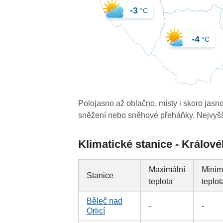
-3
°C
-4
°C
Polojasno až oblačno, místy i skoro jas
sněžení nebo sněhové přeháňky. Nejvyšší 
Klimatické stanice - Králov
Maximální
Minim
Stanice
teplota
teplot
Běleč nad
-
-
Orlicí