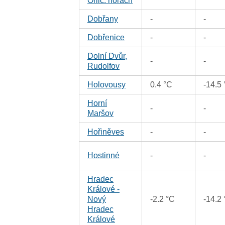
Orlic. horách
Dobřany
-
-
Dobřenice
-
-
Dolní Dvůr,
-
-
Rudolfov
Holovousy
0.4 °C
-14.5
Horní
-
-
Maršov
Hořiněves
-
-
Hostinné
-
-
Hradec
Králové -
Nový
-2.2 °C
-14.2
Hradec
Králové