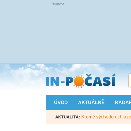
Přejít
na
hlavní
obsah
ÚVOD
AKTUÁLNĚ
RADA
Kromě východu ochlazen
AKTUALITA: