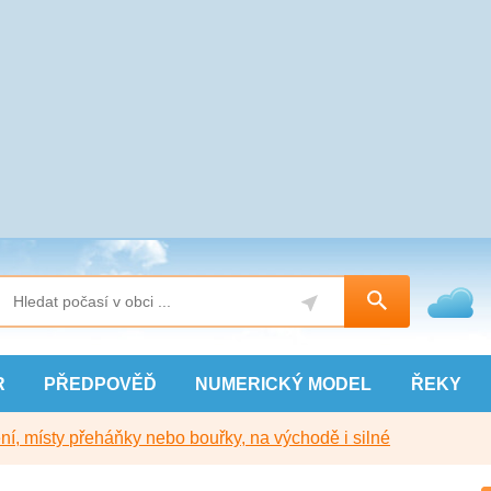
R
PŘEDPOVĚĎ
NUMERICKÝ
MODEL
ŘEKY
í, místy přeháňky nebo bouřky, na východě i silné