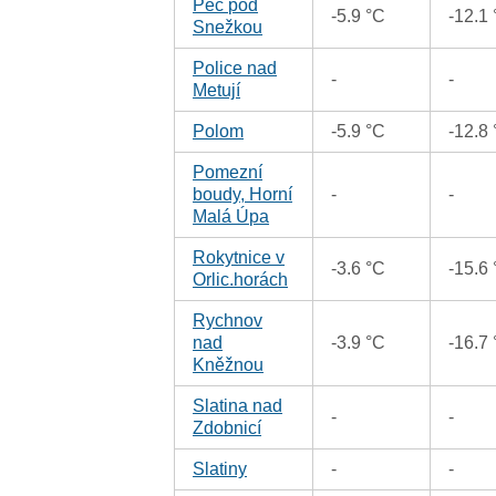
Pec pod
-5.9 °C
-12.1
Snežkou
Police nad
-
-
Metují
Polom
-5.9 °C
-12.8
Pomezní
boudy, Horní
-
-
Malá Úpa
Rokytnice v
-3.6 °C
-15.6
Orlic.horách
Rychnov
nad
-3.9 °C
-16.7
Kněžnou
Slatina nad
-
-
Zdobnicí
Slatiny
-
-