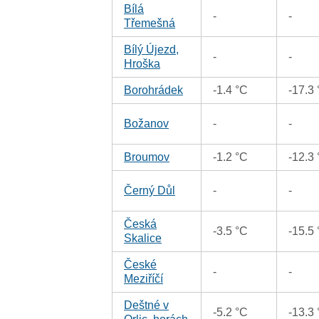
Bílá
-
-
Třemešná
Bílý Újezd,
-
-
Hroška
Borohrádek
-1.4 °C
-17.3
Božanov
-
-
Broumov
-1.2 °C
-12.3
Černý Důl
-
-
Česká
-3.5 °C
-15.5
Skalice
České
-
-
Meziříčí
Deštné v
-5.2 °C
-13.3