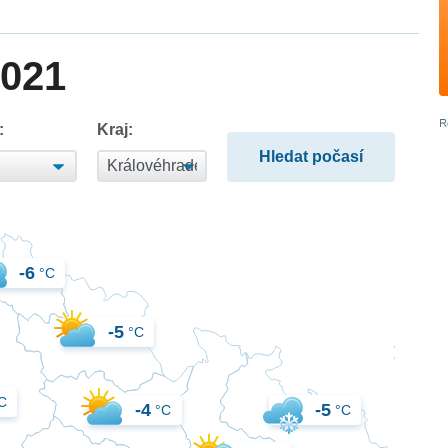
2021
:
Kraj:
-6
°C
-5
°C
C
-4
-5
°C
°C