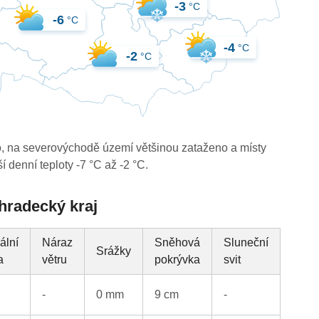
-3
°C
-6
°C
-4
°C
-2
°C
no, na severovýchodě území většinou zataženo a místy
denní teploty -7 °C až -2 °C.
éhradecký kraj
ální
Náraz
Sněhová
Sluneční
Srážky
a
větru
pokrývka
svit
-
0 mm
9 cm
-