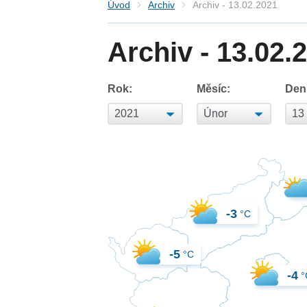
Úvod
Archiv
Archiv - 13.02.2021
Archiv - 13.02.
Rok:
Měsíc:
Den
-3
°C
-5
°C
-4
°