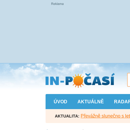
Přejít
na
hlavní
obsah
ÚVOD
AKTUÁLNĚ
RADA
Převážně slunečno s let
AKTUALITA: