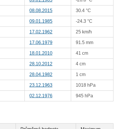
08.08.2015
30.4 °C
09.01.1985
-24.3 °C
17.02.1962
25 km/h
17.06.1979
91.5 mm
18.01.2010
41 cm
28.10.2012
4 cm
28.04.1982
1 cm
23.12.1963
1018 hPa
02.12.1976
945 hPa