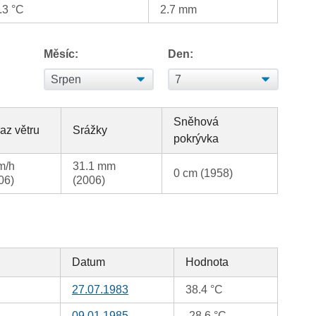
.3 °C
2.7 mm
Měsíc:
Den:
Sněhová
az větru
Srážky
pokrývka
m/h
31.1 mm
0 cm (1958)
06)
(2006)
Datum
Hodnota
27.07.1983
38.4 °C
09.01.1985
-28.6 °C