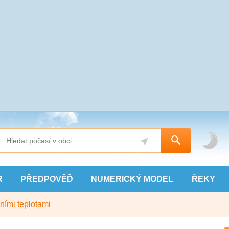
R
PŘEDPOVĚĎ
NUMERICKÝ
MODEL
ŘEKY
ními teplotami