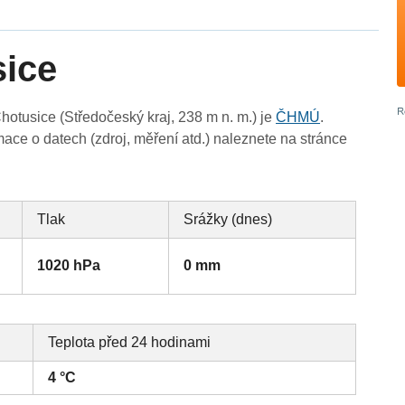
sice
otusice (Středočeský kraj, 238 m n. m.) je
ČHMÚ
.
ace o datech (zdroj, měření atd.) naleznete na stránce
Tlak
Srážky (dnes)
1020 hPa
0 mm
Teplota před 24 hodinami
4 °C