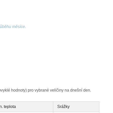
růběhu měsíce.
yklé hodnoty) pro vybrané veličiny na dnešní den.
n. teplota
Srážky