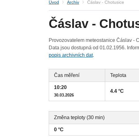
Úvod
Archiv
Čáslav - Chotusice
Čáslav - Chotu
Provozovatelem meteostanice Čáslav - Ch
Data jsou dostupná od 01.02.1956. Inform
popis archivních dat
.
Čas měření
Teplota
10:20
4.4 °C
30.03.2026
Změna teploty (30 min)
0 °C