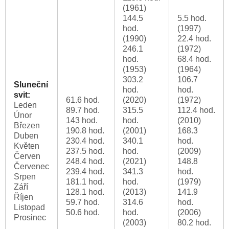
(1961)
144.5
5.5 hod.
hod.
(1997)
(1990)
22.4 hod.
246.1
(1972)
hod.
68.4 hod.
(1953)
(1964)
303.2
106.7
Sluneční
hod.
hod.
svit:
61.6 hod.
(2020)
(1972)
Leden
89.7 hod.
315.5
112.4 hod.
Únor
143 hod.
hod.
(2010)
Březen
190.8 hod.
(2001)
168.3
Duben
230.4 hod.
340.1
hod.
Květen
237.5 hod.
hod.
(2009)
Červen
248.4 hod.
(2021)
148.8
Červenec
239.4 hod.
341.3
hod.
Srpen
181.1 hod.
hod.
(1979)
Září
128.1 hod.
(2013)
141.9
Říjen
59.7 hod.
314.6
hod.
Listopad
50.6 hod.
hod.
(2006)
Prosinec
(2003)
80.2 hod.