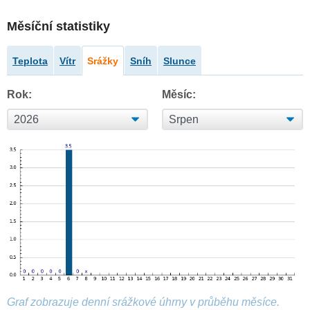
Měsíční statistiky
Teplota
Vítr
Srážky
Sníh
Slunce
Rok:
Měsíc:
Graf zobrazuje denní srážkové úhrny v průběhu měsíce.