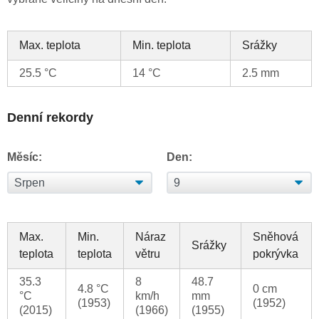
Max. teplota
Min. teplota
Srážky
25.5 °C
14 °C
2.5 mm
Denní rekordy
Měsíc:
Den:
Max.
Min.
Náraz
Sněhová
Srážky
teplota
teplota
větru
pokrývka
35.3
8
48.7
4.8 °C
0 cm
°C
km/h
mm
(1953)
(1952)
(2015)
(1966)
(1955)