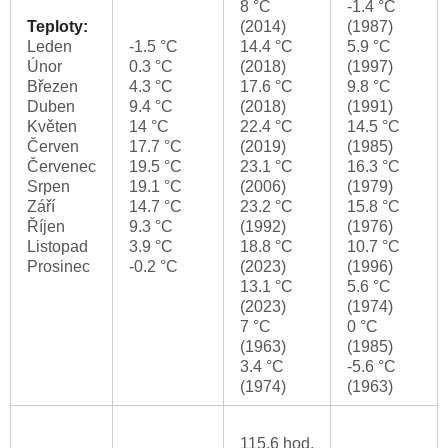
8 °C
-1.4 °C
Teploty:
(2014)
(1987)
Leden
-1.5 °C
14.4 °C
5.9 °C
Únor
0.3 °C
(2018)
(1997)
Březen
4.3 °C
17.6 °C
9.8 °C
Duben
9.4 °C
(2018)
(1991)
Květen
14 °C
22.4 °C
14.5 °C
Červen
17.7 °C
(2019)
(1985)
Červenec
19.5 °C
23.1 °C
16.3 °C
Srpen
19.1 °C
(2006)
(1979)
Září
14.7 °C
23.2 °C
15.8 °C
Říjen
9.3 °C
(1992)
(1976)
Listopad
3.9 °C
18.8 °C
10.7 °C
Prosinec
-0.2 °C
(2023)
(1996)
13.1 °C
5.6 °C
(2023)
(1974)
7 °C
0 °C
(1963)
(1985)
3.4 °C
-5.6 °C
(1974)
(1963)
115.6 hod.