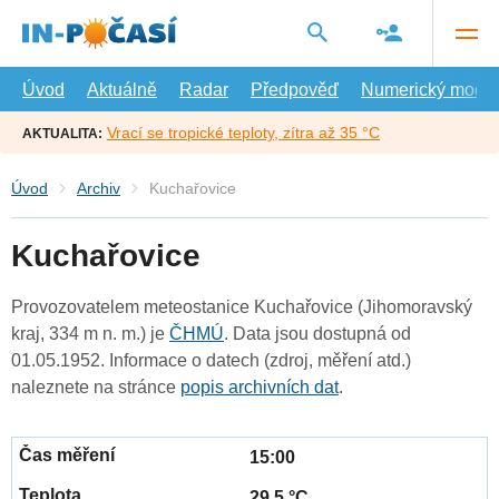
Přejít
na
hlavní
obsah
Úvod
Aktuálně
Radar
Předpověď
Numerický model
Vrací se tropické teploty, zítra až 35 °C
AKTUALITA:
Úvod
Archiv
Kuchařovice
Kuchařovice
Provozovatelem meteostanice Kuchařovice (Jihomoravský
kraj, 334 m n. m.) je
ČHMÚ
. Data jsou dostupná od
01.05.1952. Informace o datech (zdroj, měření atd.)
naleznete na stránce
popis archivních dat
.
15:00
29.5 °C