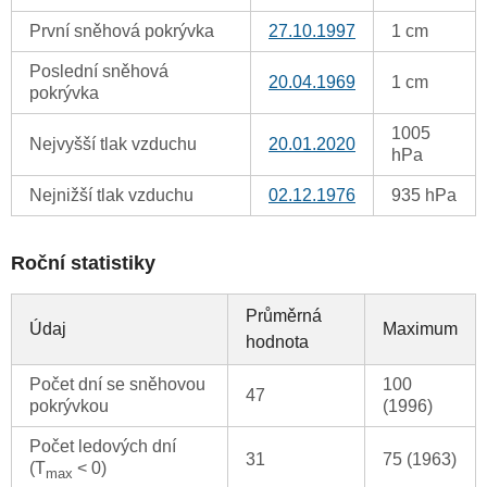
První sněhová pokrývka
27.10.1997
1 cm
Poslední sněhová
20.04.1969
1 cm
pokrývka
1005
Nejvyšší tlak vzduchu
20.01.2020
hPa
Nejnižší tlak vzduchu
02.12.1976
935 hPa
Roční statistiky
Průměrná
Údaj
Maximum
hodnota
Počet dní se sněhovou
100
47
pokrývkou
(1996)
Počet ledových dní
31
75 (1963)
(T
< 0)
max