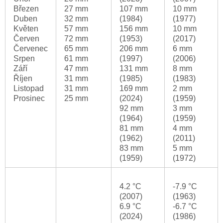
Březen
27 mm
107 mm
10 mm
Duben
32 mm
(1984)
(1977)
Květen
57 mm
156 mm
10 mm
Červen
72 mm
(1953)
(2017)
Červenec
65 mm
206 mm
6 mm
Srpen
61 mm
(1997)
(2006)
Září
47 mm
131 mm
8 mm
Říjen
31 mm
(1985)
(1983)
Listopad
31 mm
169 mm
2 mm
Prosinec
25 mm
(2024)
(1959)
92 mm
3 mm
(1964)
(1959)
81 mm
4 mm
(1962)
(2011)
83 mm
5 mm
(1959)
(1972)
4.2 °C
-7.9 °C
(2007)
(1963)
6.9 °C
-6.7 °C
(2024)
(1986)