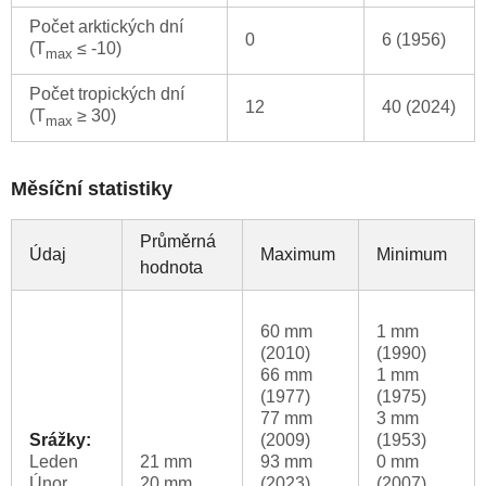
Počet arktických dní
0
6 (1956)
(T
≤ -10)
max
Počet tropických dní
12
40 (2024)
(T
≥ 30)
max
Měsíční statistiky
Průměrná
Údaj
Maximum
Minimum
hodnota
60 mm
1 mm
(2010)
(1990)
66 mm
1 mm
(1977)
(1975)
77 mm
3 mm
Srážky:
(2009)
(1953)
Leden
21 mm
93 mm
0 mm
Únor
20 mm
(2023)
(2007)