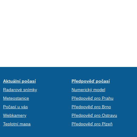
Aktuální počasí
Předpověď počasí
Radarové snímky
Numerický model
Meteostanice
Předpověď pro Prahu
Počasí u vás
Předpověď pro Brno
Webkamery
Předpověď pro Ostravu
Teplotní mapa
Předpověď pro Plzeň