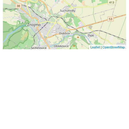
Leaflet
|
OpenStreetMap