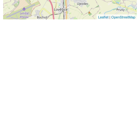
Leaflet
|
OpenStreetMap