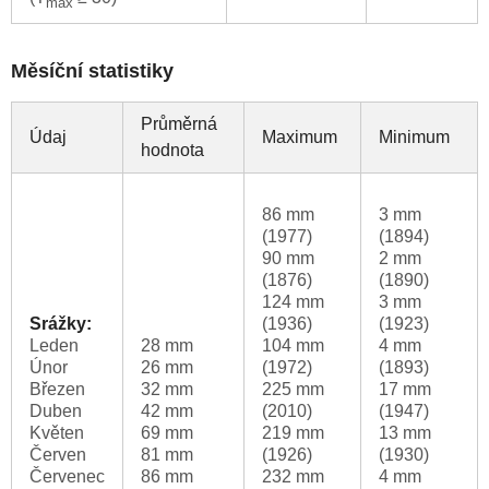
max
Měsíční statistiky
Průměrná
Údaj
Maximum
Minimum
hodnota
86 mm
3 mm
(1977)
(1894)
90 mm
2 mm
(1876)
(1890)
124 mm
3 mm
Srážky:
(1936)
(1923)
Leden
28 mm
104 mm
4 mm
Únor
26 mm
(1972)
(1893)
Březen
32 mm
225 mm
17 mm
Duben
42 mm
(2010)
(1947)
Květen
69 mm
219 mm
13 mm
Červen
81 mm
(1926)
(1930)
Červenec
86 mm
232 mm
4 mm