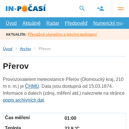
Přejít
na
hlavní
obsah
Úvod
Aktuálně
Radar
Předpověď
Numerický model
Převážně slunečno s letními teplotami
AKTUALITA:
Úvod
Archiv
Přerov
Přerov
Provozovatelem meteostanice Přerov (Olomoucký kraj, 210
m n. m.) je
ČHMÚ
. Data jsou dostupná od 15.03.1874.
Informace o datech (zdroj, měření atd.) naleznete na stránce
popis archivních dat
.
01:00
23.9 °C