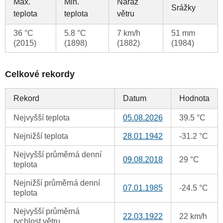
Max.
Min.
Náraz
Srážky
teplota
teplota
větru
36 °C
5.8 °C
7 km/h
51 mm
(2015)
(1898)
(1882)
(1984)
Celkové rekordy
Rekord
Datum
Hodnota
Nejvyšší teplota
05.08.2026
39.5 °C
Nejnižší teplota
28.01.1942
-31.2 °C
Nejvyšší průměrná denní
09.08.2018
29 °C
teplota
Nejnižší průměrná denní
07.01.1985
-24.5 °C
teplota
Nejvyšší průměrná
22.03.1922
22 km/h
rychlost větru