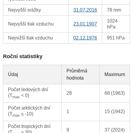
Nejvyšší srážky
31.07.2016
78 mm
1024
Nejvyšší tlak vzduchu
23.01.1907
hPa
Nejnižší tlak vzduchu
02.12.1976
951 hPa
Roční statistiky
Průměrná
Údaj
Maximum
hodnota
Počet ledových dní
28
68 (1963)
(T
< 0)
max
Počet arktických dní
1
15 (1942)
(T
≤ -10)
max
Počet tropických dní
9
37 (2024)
(T
≥ 30)