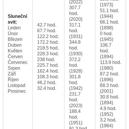
(2022)
(1973)
307.7
51.1 hod.
hod.
Sluneční
(1944)
(2020)
svit:
66.1 hod.
42.7 hod.
317.1
Leden
(1898)
67.7 hod.
hod.
Únor
0 hod.
122.2 hod.
(1931)
Březen
(1945)
172.2 hod.
344.8
Duben
106.7
218.5 hod.
hod.
Květen
hod.
228.3 hod.
(1930)
Červen
(1894)
238 hod.
372.2
Červenec
113.9 hod.
225.7 hod.
hod.
Srpen
(1980)
162.4 hod.
(1928)
Září
87.2 hod.
108.3 hod.
301.8
Říjen
(1896)
46.2 hod.
hod.
Listopad
68.3 hod.
32.4 hod.
(1942)
Prosinec
(2001)
231.7
30.8 hod.
hod.
(1894)
(2023)
4.9 hod.
188.4
(1952)
hod.
3.2 hod.
(1951)
(1964)
91.3 hod.