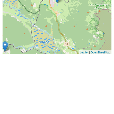
Leaflet
|
OpenStreetMap