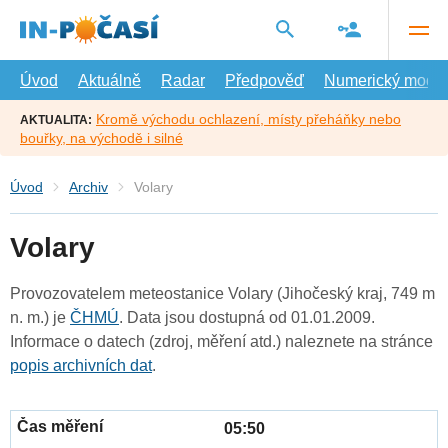
Přejít
na
hlavní
obsah
Úvod
Aktuálně
Radar
Předpověď
Numerický model
Kromě východu ochlazení, místy přeháňky nebo
AKTUALITA:
bouřky, na východě i silné
Úvod
Archiv
Volary
Volary
Provozovatelem meteostanice Volary (Jihočeský kraj, 749 m
n. m.) je
ČHMÚ
. Data jsou dostupná od 01.01.2009.
Informace o datech (zdroj, měření atd.) naleznete na stránce
popis archivních dat
.
05:50