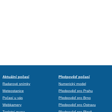
Aktuální počasí
Předpověď počasí
Radarové snímky
Numerický model
Meteostanice
Předpověď pro Prahu
Počasí u vás
Předpověď pro Brno
Webkamery
Předpověď pro Ostravu
Teplotní mapa
Předpověď pro Plzeň