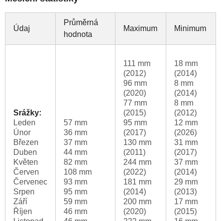
Průměrná
Údaj
Maximum
Minimum
hodnota
111 mm
18 mm
(2012)
(2014)
96 mm
8 mm
(2020)
(2014)
77 mm
8 mm
Srážky:
(2015)
(2012)
Leden
57 mm
95 mm
12 mm
Únor
36 mm
(2017)
(2026)
Březen
37 mm
130 mm
31 mm
Duben
44 mm
(2011)
(2017)
Květen
82 mm
244 mm
37 mm
Červen
108 mm
(2022)
(2014)
Červenec
93 mm
181 mm
29 mm
Srpen
95 mm
(2014)
(2013)
Září
59 mm
200 mm
17 mm
Říjen
46 mm
(2020)
(2015)