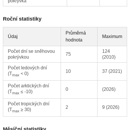
pokrývka
Roční statistiky
Průměrná
Údaj
Maximum
hodnota
Počet dní se sněhovou
124
75
pokrývkou
(2010)
Počet ledových dní
10
37 (2021)
(T
< 0)
max
Počet arktických dní
0
(2026)
(T
≤ -10)
max
Počet tropických dní
2
9 (2026)
(T
≥ 30)
max
Měsíční statistiky