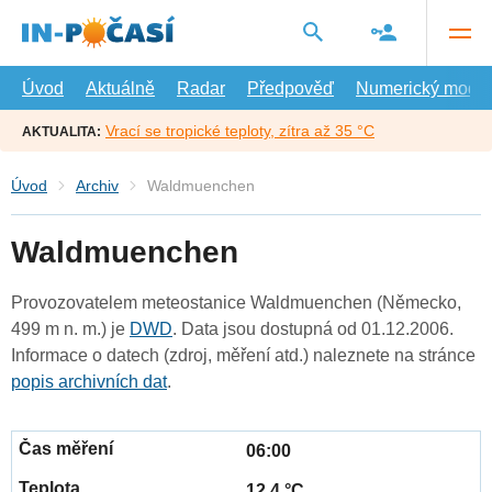
Přejít
na
hlavní
obsah
Úvod
Aktuálně
Radar
Předpověď
Numerický model
Vrací se tropické teploty, zítra až 35 °C
AKTUALITA:
Úvod
Archiv
Waldmuenchen
Waldmuenchen
Provozovatelem meteostanice Waldmuenchen (Německo,
499 m n. m.) je
DWD
. Data jsou dostupná od 01.12.2006.
Informace o datech (zdroj, měření atd.) naleznete na stránce
popis archivních dat
.
06:00
12.4 °C