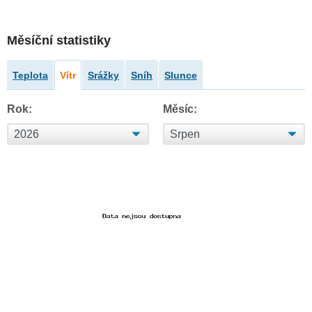
Měsíční statistiky
Teplota
Vítr
Srážky
Sníh
Slunce
Rok:
Měsíc: