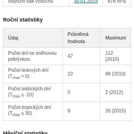
Nejnižší tlak vzduchu
30.01.2015
978 hPa
Roční statistiky
Průměrná
Údaj
Maximum
hodnota
Počet dní se sněhovou
112
47
pokrývkou
(2010)
Počet ledových dní
22
66 (2010)
(T
< 0)
max
Počet arktických dní
0
2 (2012)
(T
≤ -10)
max
Počet tropických dní
8
26 (2015)
(T
≥ 30)
max
Měsíční statistiky