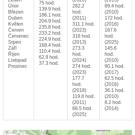
75 hod.
Únor
282.2
89.4 hod.
139.9 hod.
Březen
hod.
(2010)
186.1 hod.
Duben
(2011)
172 hod.
204.9 hod.
Květen
311.1 hod.
(2016)
235.8 hod.
Červen
(2023)
167.6
233.2 hod.
Červenec
316 hod.
hod.
224.9 hod.
Srpen
(2013)
(2025)
168.4 hod.
Září
273.3
145.6
110.4 hod.
Říjen
hod.
hod.
62.9 hod.
Listopad
(2024)
(2010)
37.3 hod.
Prosinec
274 hod.
90.1 hod.
(2023)
(2017)
177.7
62.5 hod.
hod.
(2016)
(2018)
36.1 hod.
119.8 hod.
(2010)
(2011)
8.2 hod.
66.5 hod.
(2014)
(2025)