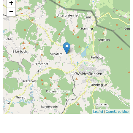
+
−
Leaflet
|
OpenStreetMap