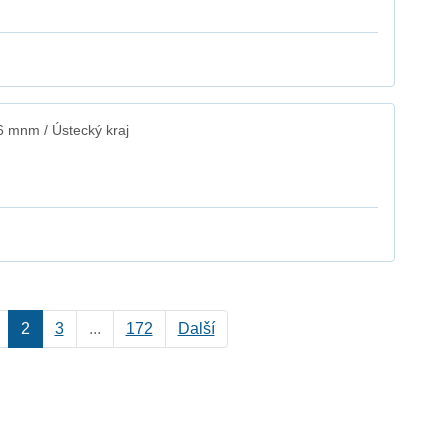
6 mnm / Ústecký kraj
2
3
...
172
Další