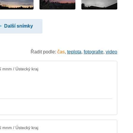
Další snímky
Řadit podle:
čas
,
teplota
,
fotografie
,
video
6 mnm / Ústecký kraj
6 mnm / Ústecký kraj