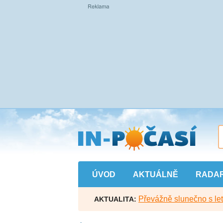
Přejít
na
hlavní
obsah
ÚVOD
AKTUÁLNĚ
RADA
Převážně slunečno s let
AKTUALITA: