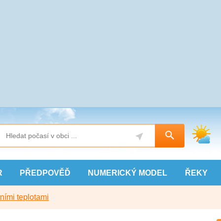
R
PŘEDPOVĚĎ
NUMERICKÝ
MODEL
ŘEKY
ními teplotami