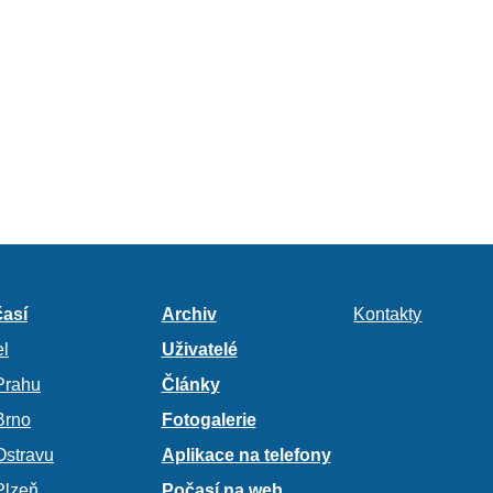
así
Archiv
Kontakty
l
Uživatelé
Prahu
Články
Brno
Fotogalerie
Ostravu
Aplikace na telefony
Plzeň
Počasí na web