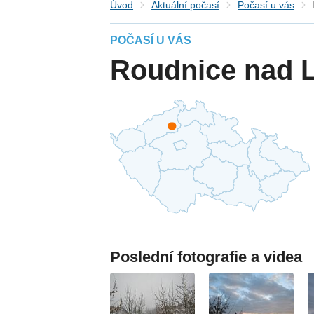
Úvod
Aktuální počasí
Počasí u vás
POČASÍ U VÁS
Roudnice nad 
Poslední fotografie a videa