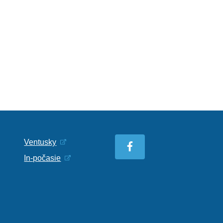
Ventusky
In-počasie