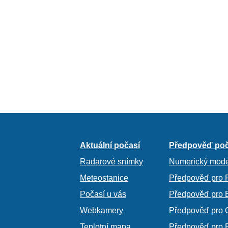
Aktuální počasí
Předpověď poč
Radarové snímky
Numerický mode
Meteostanice
Předpověď pro 
Počasí u vás
Předpověď pro 
Webkamery
Předpověď pro 
Teplotní mapa
Předpověď pro 