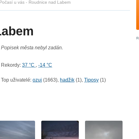
Počasí u vás - Roudnice nad Labem
Labem
Popisek města nebyl zadán.
Rekordy:
37 °C
,
-14 °C
Top uživatelé:
ozuj
(1663),
hadžik
(1),
Tiposy
(1)