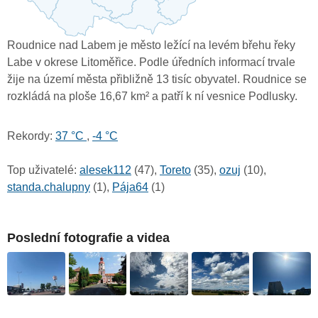
Roudnice nad Labem je město ležící na levém břehu řeky
Labe v okrese Litoměřice. Podle úředních informací trvale
žije na území města přibližně 13 tisíc obyvatel. Roudnice se
rozkládá na ploše 16,67 km² a patří k ní vesnice Podlusky.
Rekordy:
37 °C
,
-4 °C
Top uživatelé:
alesek112
(47),
Toreto
(35),
ozuj
(10),
standa.chalupny
(1),
Pája64
(1)
Poslední fotografie a videa