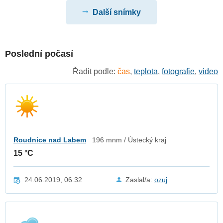
Další snímky
Poslední počasí
Řadit podle:
čas
,
teplota
,
fotografie
,
video
Roudnice nad Labem
196 mnm / Ústecký kraj
15 °C
24.06.2019, 06:32
Zaslal/a:
ozuj