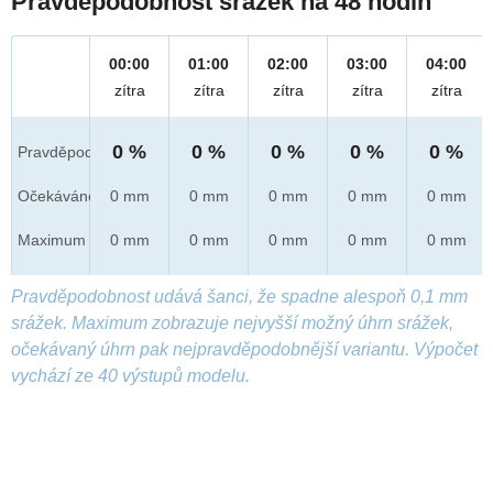
Pravděpodobnost srážek na 48 hodin
00:00
01:00
02:00
03:00
04:00
zítra
zítra
zítra
zítra
zítra
0 %
0 %
0 %
0 %
0 %
Pravděpod.
Očekáváno
0 mm
0 mm
0 mm
0 mm
0 mm
Maximum
0 mm
0 mm
0 mm
0 mm
0 mm
Pravděpodobnost udává šanci, že spadne alespoň 0,1 mm
srážek. Maximum zobrazuje nejvyšší možný úhrn srážek,
očekávaný úhrn pak nejpravděpodobnější variantu. Výpočet
vychází ze 40 výstupů modelu.