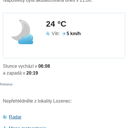
Naposledy byla aktualizována dnes v 21:00.
24 °C
Vítr:
5 km/h
Slunce vychází v
06:08
a zapadá v
20:19
Nepřehlédněte z lokality Lozenec:
Radar