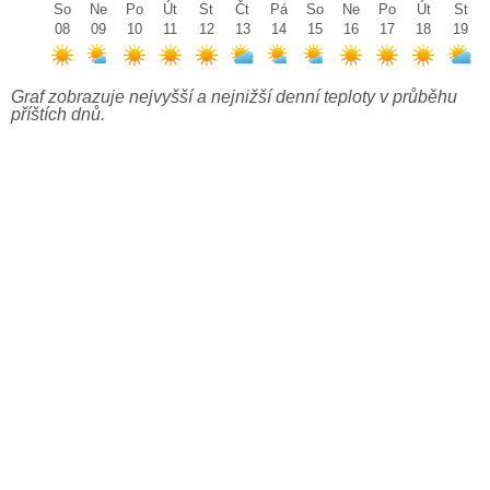
So
Ne
Po
Út
St
Čt
Pá
So
Ne
Po
Út
St
08
09
10
11
12
13
14
15
16
17
18
19
Graf zobrazuje nejvyšší a nejnižší denní teploty v průběhu
příštích dnů.