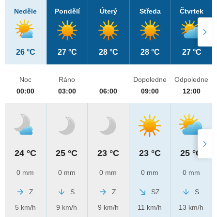
Neděle
Pondělí
Úterý
Středa
Čtvrtek
26 °C
27 °C
28 °C
28 °C
27 °C
Noc
Ráno
Dopoledne
Odpoledne
00:00
03:00
06:00
09:00
12:00
24 °C
25 °C
23 °C
23 °C
25 °C
0 mm
0 mm
0 mm
0 mm
0 mm
Z
S
Z
SZ
S
5 km/h
9 km/h
9 km/h
11 km/h
13 km/h