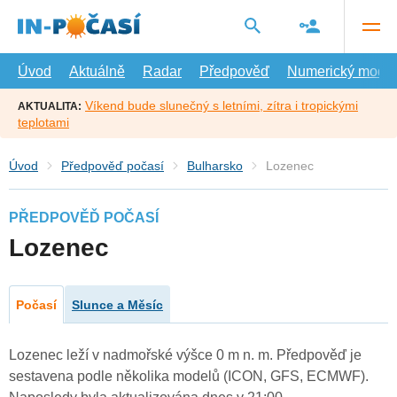
Přejít
na
hlavní
obsah
Úvod
Aktuálně
Radar
Předpověď
Numerický model
Víkend bude slunečný s letními, zítra i tropickými
AKTUALITA:
teplotami
Úvod
Předpověď počasí
Bulharsko
Lozenec
PŘEDPOVĚĎ POČASÍ
Lozenec
Počasí
Slunce a Měsíc
Lozenec leží v nadmořské výšce 0 m n. m. Předpověď je
sestavena podle několika modelů (ICON, GFS, ECMWF).