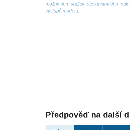
možný úhrn srážek, očekávaný úhrn pak 
výstupů modelu.
Předpověď na další 