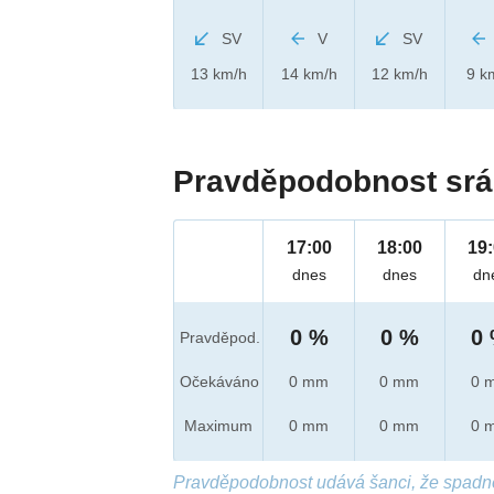
SV
V
SV
13 km/h
14 km/h
12 km/h
9 k
Pravděpodobnost srá
17:00
18:00
19
dnes
dnes
dn
0 %
0 %
0
Pravděpod.
Očekáváno
0 mm
0 mm
0 
Maximum
0 mm
0 mm
0 
Pravděpodobnost udává šanci, že spadn