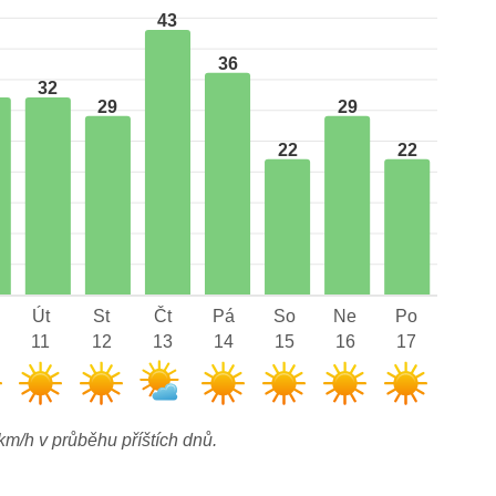
43
36
32
29
29
22
22
Út
St
Čt
Pá
So
Ne
Po
11
12
13
14
15
16
17
km/h v průběhu příštích dnů.