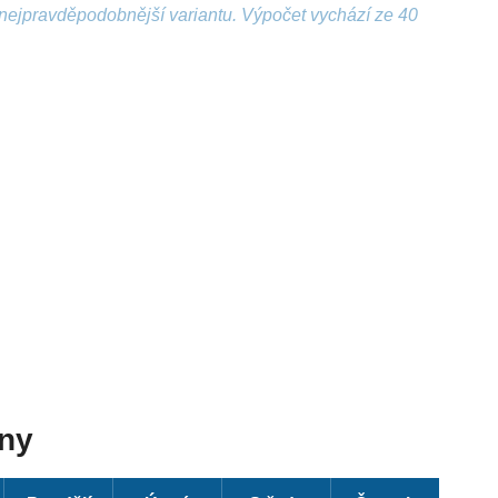
nejpravděpodobnější variantu. Výpočet vychází ze 40
dny