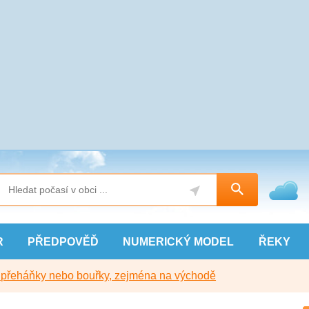
R
PŘEDPOVĚĎ
NUMERICKÝ
MODEL
ŘEKY
y přeháňky nebo bouřky, zejména na východě