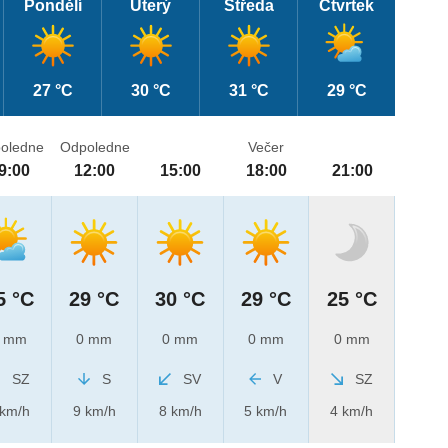
Pondělí
Úterý
Středa
Čtvrtek
27 °C
30 °C
31 °C
29 °C
oledne
Odpoledne
Večer
9:00
12:00
15:00
18:00
21:00
5 °C
29 °C
30 °C
29 °C
25 °C
 mm
0 mm
0 mm
0 mm
0 mm
SZ
S
SV
V
SZ
 km/h
9 km/h
8 km/h
5 km/h
4 km/h