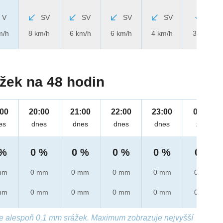
V
SV
SV
SV
SV
S
m/h
8 km/h
6 km/h
6 km/h
4 km/h
3 km/h
žek na 48 hodin
:00
20:00
21:00
22:00
23:00
00:00
es
dnes
dnes
dnes
dnes
zítra
 %
0 %
0 %
0 %
0 %
0 %
mm
0 mm
0 mm
0 mm
0 mm
0 mm
mm
0 mm
0 mm
0 mm
0 mm
0 mm
e alespoň 0,1 mm srážek. Maximum zobrazuje nejvyšší