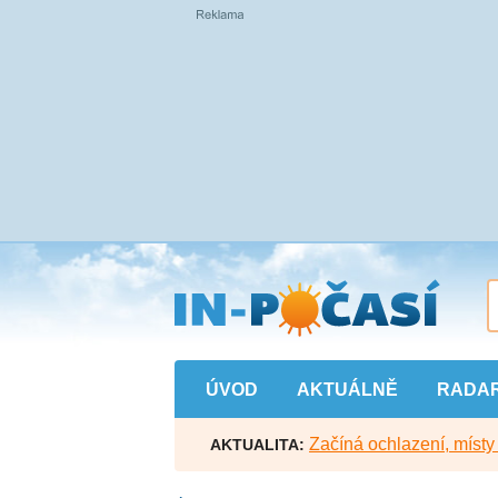
Přejít
na
hlavní
obsah
ÚVOD
AKTUÁLNĚ
RADA
Začíná ochlazení, míst
AKTUALITA: