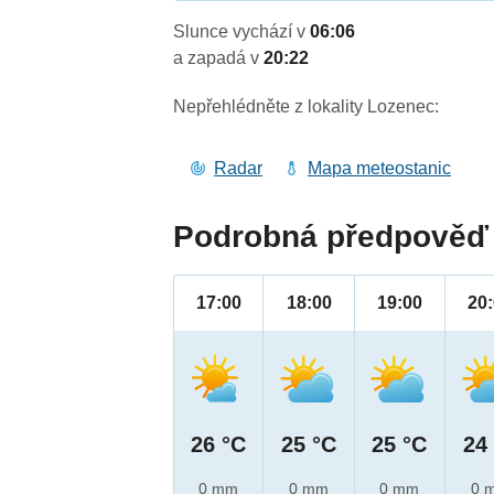
Slunce vychází v
06:06
a zapadá v
20:22
Nepřehlédněte z lokality Lozenec:
Radar
Mapa meteostanic
Podrobná předpověď 
17:00
18:00
19:00
20
26 °C
25 °C
25 °C
24
0 mm
0 mm
0 mm
0 