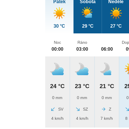
Pátek
Sobota
Neděle
30 °C
29 °C
27 °C
Noc
Ráno
Dop
00:00
03:00
06:00
0
24 °C
23 °C
21 °C
2
0 mm
0 mm
0 mm
0
SV
SZ
Z
4 km/h
4 km/h
7 km/h
8