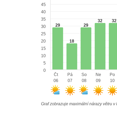
45
40
35
32
32
29
29
30
25
18
20
15
10
5
0
Čt
Pá
So
Ne
Po
06
07
08
09
10
Graf zobrazuje maximální nárazy větru v 