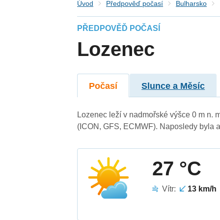
Úvod
Předpověď počasí
Bulharsko
PŘEDPOVĚĎ POČASÍ
Lozenec
Počasí
Slunce a Měsíc
Lozenec leží v nadmořské výšce 0 m n. 
(ICON, GFS, ECMWF). Naposledy byla ak
27 °C
Vítr:
13 km/h