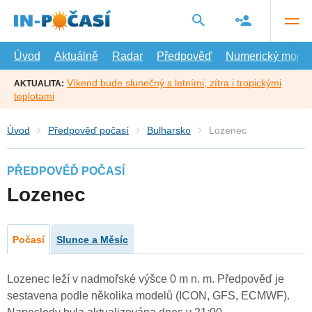
Přejít
na
hlavní
obsah
Úvod
Aktuálně
Radar
Předpověď
Numerický model
Víkend bude slunečný s letními, zítra i tropickými
AKTUALITA:
teplotami
Úvod
Předpověď počasí
Bulharsko
Lozenec
PŘEDPOVĚĎ POČASÍ
Lozenec
Počasí
Slunce a Měsíc
Lozenec leží v nadmořské výšce 0 m n. m. Předpověď je
sestavena podle několika modelů (ICON, GFS, ECMWF).