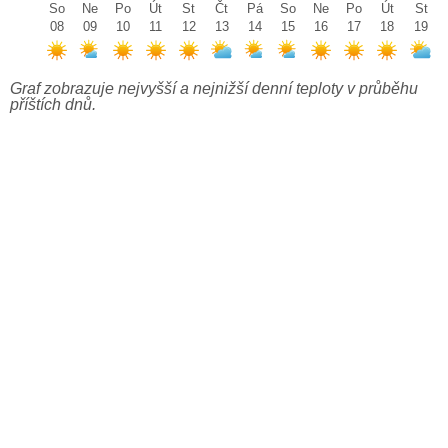
So
Ne
Po
Út
St
Čt
Pá
So
Ne
Po
Út
St
08
09
10
11
12
13
14
15
16
17
18
19
Graf zobrazuje nejvyšší a nejnižší denní teploty v průběhu
příštích dnů.