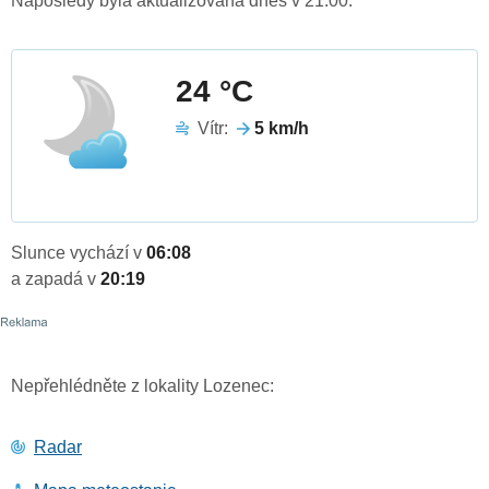
Naposledy byla aktualizována dnes v 21:00.
24 °C
Vítr:
5 km/h
Slunce vychází v
06:08
a zapadá v
20:19
Nepřehlédněte z lokality Lozenec:
Radar