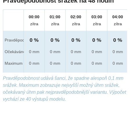
Pravděpodobnost srážek na 48 hodin
00:00
01:00
02:00
03:00
04:00
zítra
zítra
zítra
zítra
zítra
0 %
0 %
0 %
0 %
0 %
Pravděpod.
Očekáváno
0 mm
0 mm
0 mm
0 mm
0 mm
Maximum
0 mm
0 mm
0 mm
0 mm
0 mm
Pravděpodobnost udává šanci, že spadne alespoň 0,1 mm
srážek. Maximum zobrazuje nejvyšší možný úhrn srážek,
očekávaný úhrn pak nejpravděpodobnější variantu. Výpočet
vychází ze 40 výstupů modelu.