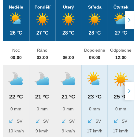
Neděle
Pondělí
Úterý
Středa
Čtvrtek
26 °C
27 °C
28 °C
28 °C
27 °C
Noc
Ráno
Dopoledne
Odpoledne
00:00
03:00
06:00
09:00
12:00
22 °C
21 °C
21 °C
23 °C
25 °C
0 mm
0 mm
0 mm
0 mm
0 mm
SV
SV
SV
SV
SV
10 km/h
9 km/h
9 km/h
17 km/h
17 km/h