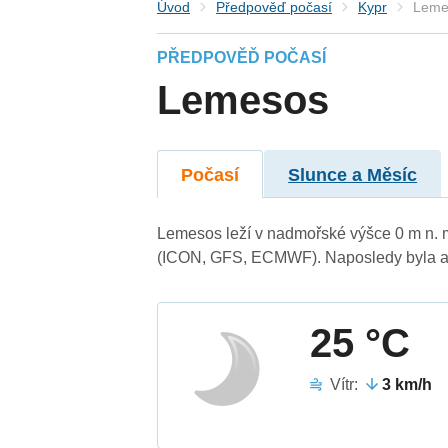
Úvod
Předpověď počasí
Kypr
Leme
PŘEDPOVĚĎ POČASÍ
Lemesos
Počasí
Slunce a Měsíc
Lemesos leží v nadmořské výšce 0 m n. 
(ICON, GFS, ECMWF). Naposledy byla ak
25 °C
Vítr:
3 km/h