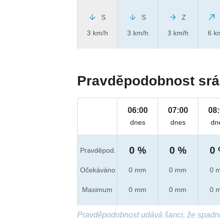
S
S
Z
3 km/h
3 km/h
3 km/h
6 k
Pravděpodobnost srá
06:00
07:00
08
dnes
dnes
dn
0 %
0 %
0
Pravděpod.
Očekáváno
0 mm
0 mm
0 
Maximum
0 mm
0 mm
0 
Pravděpodobnost udává šanci, že spadn