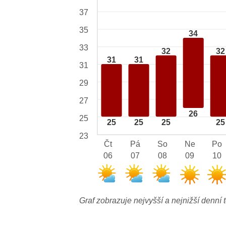
37
35
34
33
32
32
31
31
31
29
27
26
25
25
25
25
25
23
Čt
Pá
So
Ne
Po
06
07
08
09
10
Graf zobrazuje nejvyšší a nejnižší denní t