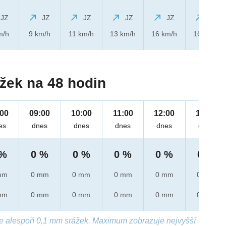
JZ
JZ
JZ
JZ
JZ
JZ
m/h
9 km/h
11 km/h
13 km/h
16 km/h
16 km/h
žek na 48 hodin
:00
09:00
10:00
11:00
12:00
13:00
es
dnes
dnes
dnes
dnes
dnes
 %
0 %
0 %
0 %
0 %
0 %
mm
0 mm
0 mm
0 mm
0 mm
0 mm
mm
0 mm
0 mm
0 mm
0 mm
0 mm
e alespoň 0,1 mm srážek. Maximum zobrazuje nejvyšší