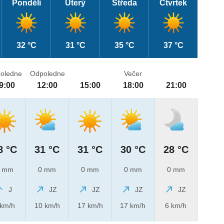
Pondělí
Úterý
Středa
Čtvrtek
32 °C
31 °C
35 °C
37 °C
oledne
Odpoledne
Večer
9:00
12:00
15:00
18:00
21:00
8 °C
31 °C
31 °C
30 °C
28 °C
 mm
0 mm
0 mm
0 mm
0 mm
J
JZ
JZ
JZ
JZ
 km/h
10 km/h
17 km/h
17 km/h
6 km/h