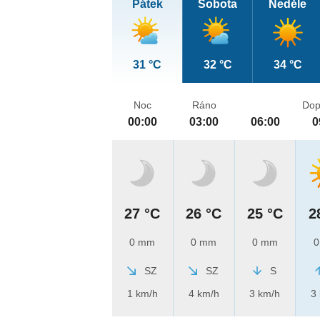
Pátek
Sobota
Neděle
31 °C
32 °C
34 °C
Noc
Ráno
Dop
00:00
03:00
06:00
0
27 °C
26 °C
25 °C
2
0 mm
0 mm
0 mm
0
SZ
SZ
S
1 km/h
4 km/h
3 km/h
3