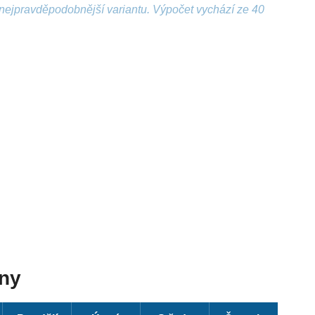
nejpravděpodobnější variantu. Výpočet vychází ze 40
dny