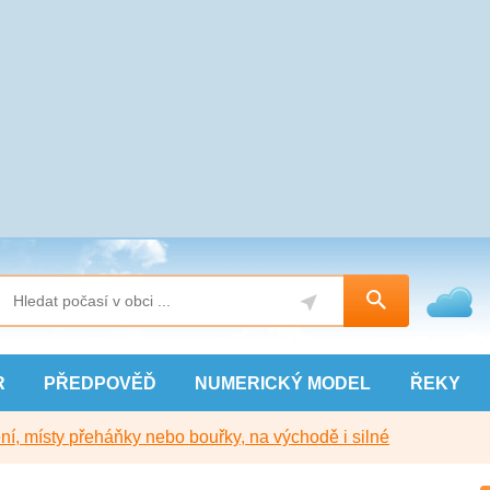
R
PŘEDPOVĚĎ
NUMERICKÝ
MODEL
ŘEKY
í, místy přeháňky nebo bouřky, na východě i silné