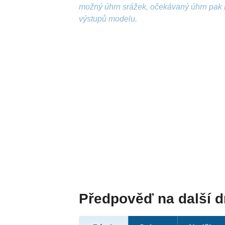
možný úhrn srážek, očekávaný úhrn pak 
výstupů modelu.
Předpověď na další 