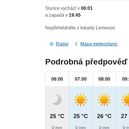
Slunce vychází v
06:01
a zapadá v
19:45
Nepřehlédněte z lokality Lemesos:
Radar
Mapa meteostanic
Podrobná předpověď 
06:00
07:00
08:00
09
25 °C
25 °C
26 °C
27
0 mm
0 mm
0 mm
0 