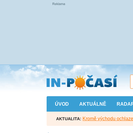
Přejít
na
hlavní
obsah
ÚVOD
AKTUÁLNĚ
RADA
Kromě východu ochlazen
AKTUALITA: